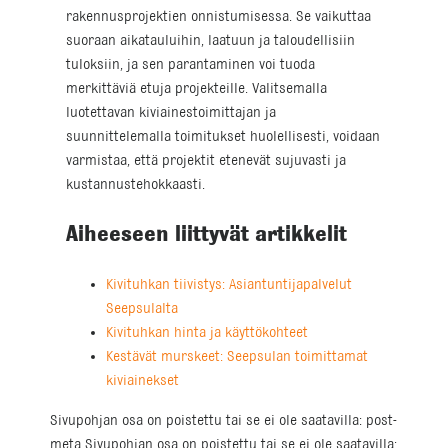
rakennusprojektien onnistumisessa. Se vaikuttaa
suoraan aikatauluihin, laatuun ja taloudellisiin
tuloksiin, ja sen parantaminen voi tuoda
merkittäviä etuja projekteille. Valitsemalla
luotettavan kiviainestoimittajan ja
suunnittelemalla toimitukset huolellisesti, voidaan
varmistaa, että projektit etenevät sujuvasti ja
kustannustehokkaasti.
Aiheeseen liittyvät artikkelit
Kivituhkan tiivistys: Asiantuntijapalvelut
Seepsulalta
Kivituhkan hinta ja käyttökohteet
Kestävät murskeet: Seepsulan toimittamat
kiviainekset
Sivupohjan osa on poistettu tai se ei ole saatavilla: post-
meta Sivupohjan osa on poistettu tai se ei ole saatavilla: