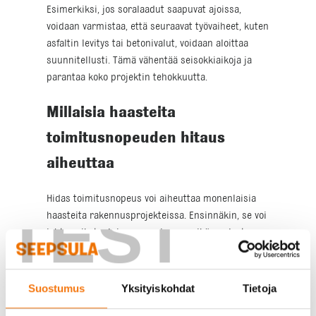
Esimerkiksi, jos soralaadut saapuvat ajoissa,
voidaan varmistaa, että seuraavat työvaiheet, kuten
asfaltin levitys tai betonivalut, voidaan aloittaa
suunnitellusti. Tämä vähentää seisokkiaikoja ja
parantaa koko projektin tehokkuutta.
Millaisia haasteita
toimitusnopeuden hitaus
aiheuttaa
Hidas toimitusnopeus voi aiheuttaa monenlaisia
TEST
haasteita rakennusprojekteissa. Ensinnäkin, se voi
johtaa aikataulujen venymiseen, mikä puolestaan
lisää työvoimakustannuksia ja voi aiheuttaa
sakkomaksuja, jos projekti ei valmistu ajallaan.
Lisäksi, jos maa-ainekset eivät saavu ajoissa, voi
Suostumus
Yksityiskohdat
Tietoja
työmaalla syntyä seisokkeja, jotka vaikuttavat