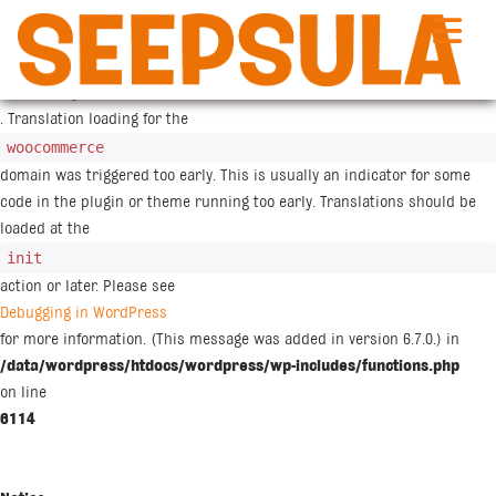
Siirry
sisältöön
Notice
: Function _load_textdomain_just_in_time was called
incorrectly
. Translation loading for the
woocommerce
domain was triggered too early. This is usually an indicator for some
code in the plugin or theme running too early. Translations should be
loaded at the
init
action or later. Please see
Debugging in WordPress
for more information. (This message was added in version 6.7.0.) in
/data/wordpress/htdocs/wordpress/wp-includes/functions.php
on line
6114