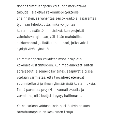
Nopea toimitusnopeus voi tuoda merkittäviä
taloudellisia etuja rakennusprojekteille.
Ensinnäkin, se vähentää seisokkiaikoja ja parantaa
työmaan tehokkuutta, mikä voi johtaa
kustannussäästöihin. Lisäksi, kun projektit
valmistuvat ajallaan, vältetään mahdolliset
sakkomaksut ja lisäkustannukset, jotka voivat
syntyä viivästyksistä.
Toimitusnopeus vaikuttaa myös projektin
kokonaiskustannuksiin. Kun maa-ainekset, kuten
soralaadut ja somero kiviaines, saapuvat ajoissa,
voidaan varmistaa, että työvaiheet etenevät
suunnitellusti ja ilman ylimääräisiä kustannuksia.
Tämä parantaa projektin kannattavuutta ja
varmistaa, että budjetti pysyy hallinnassa.
Yhteenvetona voidaan todeta, että kiviaineksen
toimitusnopeus on keskeinen tekijä