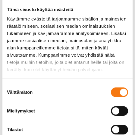
negatiivisesti koko projektin sujuvuuteen.
Tämä sivusto käyttää evästeitä
Toimitusnopeuden hitaus voi myös vaikuttaa
Käytämme evästeitä tarjoamamme sisällön ja mainosten
projektin laatuun. Esimerkiksi, jos soran
räätälöimiseen, sosiaalisen median ominaisuuksien
tiivistäminen viivästyy, voi se vaikuttaa rakenteiden
tukemiseen ja kävijämäärämme analysoimiseen. Lisäksi
kestävyyteen ja pitkäikäisyyteen. Tämä voi johtaa
jaamme sosiaalisen median, mainosalan ja analytiikka-
lisäkustannuksiin korjaustöiden muodossa
alan kumppaneillemme tietoja siitä, miten käytät
myöhemmin.
sivustoamme. Kumppanimme voivat yhdistää näitä
tietoja muihin tietoihin, joita olet antanut heille tai joita on
Miten kiviaineksen laatu voi
kerätty, kun olet käyttänyt heidän palvelujaan.
muuttua toimitusnopeuden
vuoksi
Suostumuksen
Välttämätön
valinta
Kiviaineksen laatu on tärkeä tekijä
rakennusprojektien onnistumisessa. Nopea
Mieltymykset
toimitus varmistaa, että maa-ainekset, kuten
routimaton sora ja somero kiviaines, säilyttävät
Tilastot
laatunsa ja ominaisuutensa. Jos toimitus viivästyy,