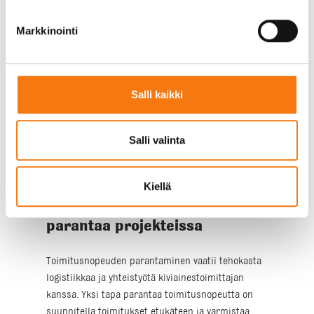
voi kiviaineksen laatu heikentyä esimerkiksi
kosteuden tai muiden ympäristötekijöiden
Markkinointi
vaikutuksesta.
Laadun heikkeneminen voi vaikuttaa suoraan
rakennusprojektin lopputulokseen. Esimerkiksi,
Salli kaikki
jos soralaadut eivät ole tasalaatuisia, voi se johtaa
epätasaiseen tiivistymiseen ja heikentää
rakenteiden kestävyyttä. Siksi on tärkeää, että
Salli valinta
kiviainekset toimitetaan nopeasti ja luotettavasti,
jotta niiden laatu säilyy optimaalisena.
Kiellä
Kuinka toimitusnopeutta voi
parantaa projekteissa
Toimitusnopeuden parantaminen vaatii tehokasta
logistiikkaa ja yhteistyötä kiviainestoimittajan
kanssa. Yksi tapa parantaa toimitusnopeutta on
suunnitella toimitukset etukäteen ja varmistaa,