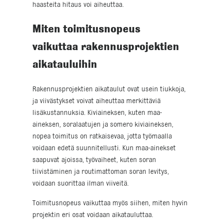
haasteita hitaus voi aiheuttaa.
Miten toimitusnopeus
vaikuttaa rakennusprojektien
aikatauluihin
Rakennusprojektien aikataulut ovat usein tiukkoja,
ja viivästykset voivat aiheuttaa merkittäviä
lisäkustannuksia. Kiviaineksen, kuten maa-
aineksen, soralaatujen ja somero kiviaineksen,
nopea toimitus on ratkaisevaa, jotta työmaalla
voidaan edetä suunnitellusti. Kun maa-ainekset
saapuvat ajoissa, työvaiheet, kuten soran
tiivistäminen ja routimattoman soran levitys,
voidaan suorittaa ilman viiveitä.
Toimitusnopeus vaikuttaa myös siihen, miten hyvin
projektin eri osat voidaan aikatauluttaa.