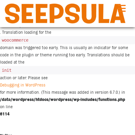
Siirry
sisältöön
Notice
: Function _load_textdomain_just_in_time was called
incorrectly
. Translation loading for the
woocommerce
domain was triggered too early. This is usually an indicator for some
code in the plugin or theme running too early. Translations should be
loaded at the
init
action or later. Please see
Debugging in WordPress
for more information. (This message was added in version 6.7.0.) in
/data/wordpress/htdocs/wordpress/wp-includes/functions.php
on line
6114