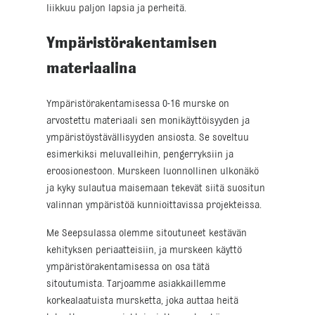
liikkuu paljon lapsia ja perheitä.
Ympäristörakentamisen
materiaalina
Ympäristörakentamisessa 0-16 murske on
arvostettu materiaali sen monikäyttöisyyden ja
ympäristöystävällisyyden ansiosta. Se soveltuu
esimerkiksi meluvalleihin, pengerryksiin ja
eroosionestoon. Murskeen luonnollinen ulkonäkö
ja kyky sulautua maisemaan tekevät siitä suositun
valinnan ympäristöä kunnioittavissa projekteissa.
Me Seepsulassa olemme sitoutuneet kestävän
kehityksen periaatteisiin, ja murskeen käyttö
ympäristörakentamisessa on osa tätä
sitoutumista. Tarjoamme asiakkaillemme
korkealaatuista mursketta, joka auttaa heitä