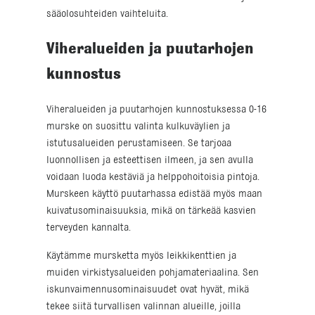
sääolosuhteiden vaihteluita.
Viheralueiden ja puutarhojen
kunnostus
Viheralueiden ja puutarhojen kunnostuksessa 0-16
murske on suosittu valinta kulkuväylien ja
istutusalueiden perustamiseen. Se tarjoaa
luonnollisen ja esteettisen ilmeen, ja sen avulla
voidaan luoda kestäviä ja helppohoitoisia pintoja.
Murskeen käyttö puutarhassa edistää myös maan
kuivatusominaisuuksia, mikä on tärkeää kasvien
terveyden kannalta.
Käytämme mursketta myös leikkikenttien ja
muiden virkistysalueiden pohjamateriaalina. Sen
iskunvaimennusominaisuudet ovat hyvät, mikä
tekee siitä turvallisen valinnan alueille, joilla