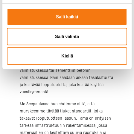
työvoimaa ja aikaa.
Asfaltin ja betonin raaka-
Salli kaikki
aineena
Salli valinta
Asfaltin ja betonin valmistuksessa käytetään
mursketta raaka-aineena. 0-16 murskeen pieni
Kiellä
koko mahdollistaa sen, että se sekoittuu hyvin
muihin komponentteihin, kuten bitumiin asfaltin
valmistuksessa tai sementtiin betonin
valmistuksessa. Näin saadaan aikaan tasalaatuista
ja kestävää lopputuotetta, joka kestää käyttöä
vuosikymmeniä.
Me Seepsulassa huolehdimme siitä, että
murskeemme täyttää tiukat standardit, jotka
takaavat lopputuotteen laadun. Tämä on erityisen
tärkeää infrastruktuurin rakentamisessa, jossa
materiaalien on kestettävä suuria rasituksia ja