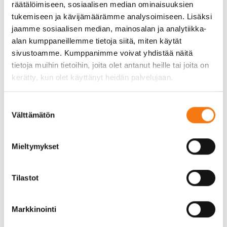
räätälöimiseen, sosiaalisen median ominaisuuksien
tukemiseen ja kävijämäärämme analysoimiseen. Lisäksi
Täyttömateriaalina
jaamme sosiaalisen median, mainosalan ja analytiikka-
monipuolinen
alan kumppaneillemme tietoja siitä, miten käytät
sivustoamme. Kumppanimme voivat yhdistää näitä
0-16 murske toimii mainiosti täyttömateriaalina,
tietoja muihin tietoihin, joita olet antanut heille tai joita on
kun tarvitaan luotettavaa ja kestävää täyttöä. Se
kerätty, kun olet käyttänyt heidän palvelujaan.
sopii esimerkiksi maanrakennuskohteisiin, joissa
maanpinnan korkeuseroja tasoitetaan tai kun
Suostumuksen
halutaan vahvistaa maaperää. Murskeen käyttö
Välttämätön
valinta
täyttömateriaalina on kustannustehokasta ja
ympäristöystävällistä, sillä se on luonnonmukainen
Mieltymykset
materiaali, joka ei kuormita ympäristöä.
Meidän asiakkaamme arvostavat murskeen
Tilastot
helppoutta ja nopeutta käytössä. Sen levittäminen
on suoraviivaista, ja tiivistyminen tapahtuu
tehokkaasti. Tämä nopeuttaa rakennusprojektien
Markkinointi
etenemistä ja vähentää työmaalla tarvittavaa