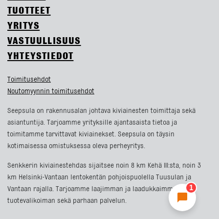
TUOTTEET
YRITYS
VASTUULLISUUS
YHTEYSTIEDOT
Toimitusehdot
Noutomyynnin toimitusehdot
Seepsula on rakennusalan johtava kiviainesten toimittaja sekä
asiantuntija. Tarjoamme yrityksille ajantasaista tietoa ja
toimitamme tarvittavat kiviainekset. Seepsula on täysin
kotimaisessa omistuksessa oleva perheyritys.
Senkkerin kiviainestehdas sijaitsee noin 8 km Kehä III:sta, noin 3
km Helsinki-Vantaan lentokentän pohjoispuolella Tuusulan ja
Vantaan rajalla. Tarjoamme laajimman ja laadukkaimman
tuotevalikoiman sekä parhaan palvelun.