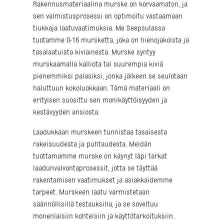
Rakennusmateriaalina murske on korvaamaton, ja
sen valmistusprosessi on optimoitu vastaamaan
tiukkoja laatuvaatimuksia. Me Seepsulassa
tuotamme 0-16 mursketta, joka on hienojakoista ja
tasalaatuista kiviainesta. Murske syntyy
murskaamalla kalliota tai suurempia kiviä
pienemmiksi palasiksi, jonka jälkeen se seulotaan
haluttuun kokoluokkaan. Tämä materiaali on
erityisen suosittu sen monikäyttöisyyden ja
kestävyyden ansiosta.
Laadukkaan murskeen tunnistaa tasaisesta
rakeisuudesta ja puhtaudesta. Meidän
tuottamamme murske on käynyt läpi tarkat
laadunvalvontaprosessit, jotta se täyttää
rakentamisen vaatimukset ja asiakkaidemme
tarpeet. Murskeen laatu varmistetaan
säännöllisillä testauksilla, ja se soveltuu
monenlaisiin kohteisiin ja käyttötarkoituksiin.