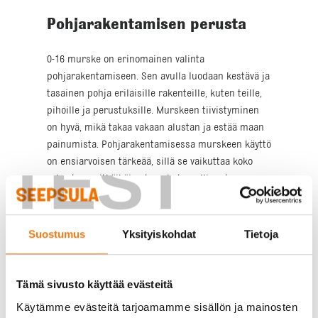
Pohjarakentamisen perusta
0-16 murske on erinomainen valinta
pohjarakentamiseen. Sen avulla luodaan kestävä ja
tasainen pohja erilaisille rakenteille, kuten teille,
pihoille ja perustuksille. Murskeen tiivistyminen
on hyvä, mikä takaa vakaan alustan ja estää maan
painumista. Pohjarakentamisessa murskeen käyttö
TEST
on ensiarvoisen tärkeää, sillä se vaikuttaa koko
rakenteen pitkäikäisyyteen ja turvallisuuteen.
Käytämme mursketta myös salaojituksissa, jossa
se toimii veden läpäisykerroksena suojaten
Suostumus
Yksityiskohdat
Tietoja
rakennuksen perustuksia kosteudelta. Murskeen
kapillaarisuuden ansiosta vesi siirtyy tehokkaasti
pois rakenteiden läheisyydestä, mikä on tärkeää
Tämä sivusto käyttää evästeitä
erityisesti Suomen kaltaisessa ilmastossa, jossa
Käytämme evästeitä tarjoamamme sisällön ja mainosten
sateet ja kosteus voivat aiheuttaa ongelmia.