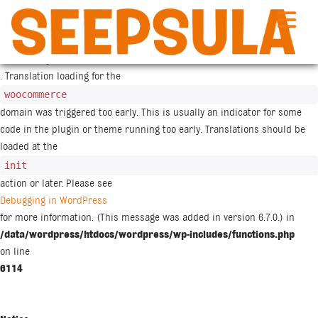
Siirry
sisältöön
Notice
: Function _load_textdomain_just_in_time was called
incorrectly
. Translation loading for the
woocommerce
domain was triggered too early. This is usually an indicator for some
code in the plugin or theme running too early. Translations should be
loaded at the
init
action or later. Please see
Debugging in WordPress
for more information. (This message was added in version 6.7.0.) in
/data/wordpress/htdocs/wordpress/wp-includes/functions.php
on line
6114