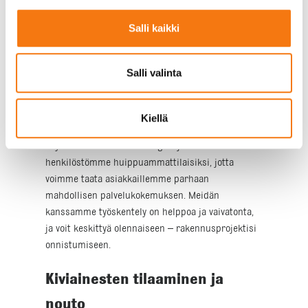
ydin. Valvomme tuotteidemme laatua päivittäin
omassa laboratoriossamme, ja lisäksi meillä on
Salli kaikki
kolmannen osapuolen laadunvalvonta. CE-
merkintämme on osoitus siitä, että tuotteemme
täyttävät Euroopan unionin asettamat vaatimukset.
Salli valinta
Voit siis olla varma, että käyttämäsi kiviainekset
ovat parasta mahdollista laatua.
Kiellä
Laadun lisäksi panostamme palvelun laatuun.
Käytämme uusinta teknologiaa ja koulutamme
henkilöstömme huippuammattilaisiksi, jotta
voimme taata asiakkaillemme parhaan
mahdollisen palvelukokemuksen. Meidän
kanssamme työskentely on helppoa ja vaivatonta,
ja voit keskittyä olennaiseen – rakennusprojektisi
onnistumiseen.
Kiviainesten tilaaminen ja
nouto