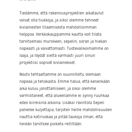
Tiedämme, että rakennusprojektien aikataulut
voivat olla tiukkoja, ja siksi olemme tehneet
kiviainesten tilaamisesta mahdollisimman
helppoa. Verkkokauppamme kautta voit tilata
tarvitsemasi murskeen, sepelin, soran ja hiekan
nopeasti ja vaivattomasti. Tuotevalikoimamme on
laaja, ja löydät sieltä varmasti juuri sinun
projektiisi sopivat kiviainekset.
Nouto tehtaaltamme on suunniteltu olemaan
nopeaa ja tehokasta. Emme halua, että kenenkään
aika kuluu jonottamiseen, ja siksi olemme
varmistaneet, että alueellamme ei synny ruuhkaa
edes kiireisinä aikoina. Lisäksi ravintola Sepeli
palvelee kuljettajia, tarjoten heille mahdollisuuden
nauttia kotiruokaa ja pitää taukoja ilman, että
heidän tarvitsee poiketa reitiltään.