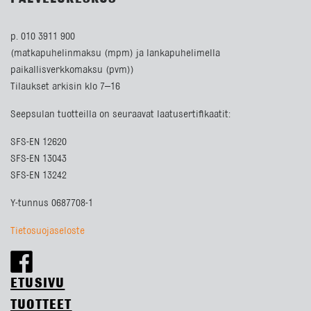
p. 010 3911 900
(matkapuhelinmaksu (mpm) ja lankapuhelimella
paikallisverkkomaksu (pvm))
Tilaukset arkisin klo 7–16
Seepsulan tuotteilla on seuraavat laatusertifikaatit:
SFS-EN 12620
SFS-EN 13043
SFS-EN 13242
Y-tunnus 0687708-1
Tietosuojaseloste
ETUSIVU
TUOTTEET