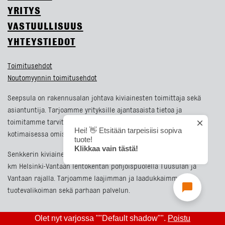
YRITYS
VASTUULLISUUS
YHTEYSTIEDOT
Toimitusehdot
Noutomyynnin toimitusehdot
Seepsula on rakennusalan johtava kiviainesten toimittaja sekä
asiantuntija. Tarjoamme yrityksille ajantasaista tietoa ja
toimitamme tarvittavat kiviainekset. Seepsula on täysin
kotimaisessa omistuksessa oleva perheyritys.
Senkkerin kiviainestehdas sijaitsee noin 8 km Kehä III:sta, noin 3
km Helsinki-Vantaan lentokentän pohjoispuolella Tuusulan ja
Vantaan rajalla. Tarjoamme laajimman ja laadukkaimman
tuotevalikoiman sekä parhaan palvelun.
Olet nyt varjossa ""Default shadow"".
Poistu