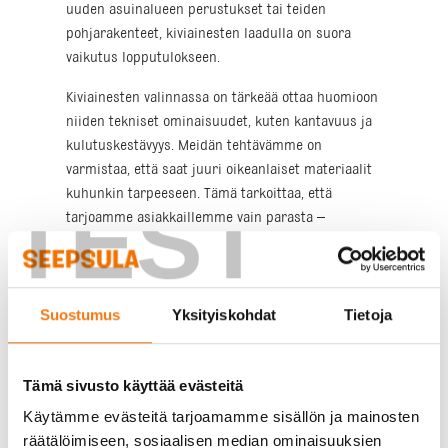
uuden asuinalueen perustukset tai teiden
pohjarakenteet, kiviainesten laadulla on suora
vaikutus lopputulokseen.
Kiviainesten valinnassa on tärkeää ottaa huomioon
niiden tekniset ominaisuudet, kuten kantavuus ja
kulutuskestävyys. Meidän tehtävämme on
varmistaa, että saat juuri oikeanlaiset materiaalit
kuhunkin tarpeeseen. Tämä tarkoittaa, että
TEST
tarjoamme asiakkaillemme vain parasta –
tasalaatuisia tuotteita, jotka täyttävät
tiukimmatkin standardit.
Palvelun nopeus ja
Suostumus
Yksityiskohdat
Tietoja
toimitusvarmuus
Tämä sivusto käyttää evästeitä
Kun aika on rahaa, jokainen työmaalla vietetty
Käytämme evästeitä tarjoamamme sisällön ja mainosten
ylimääräinen minuutti maksaa. Siksi olemme
räätälöimiseen, sosiaalisen median ominaisuuksien