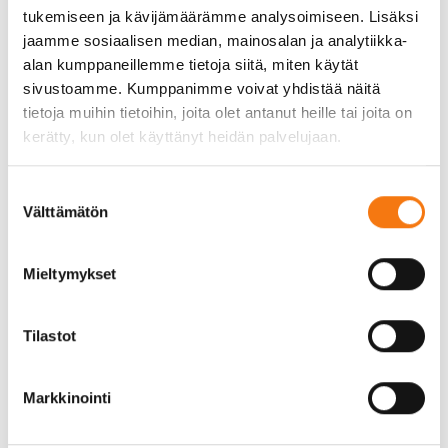
panostaneet palvelumme nopeuteen ja
tukemiseen ja kävijämäärämme analysoimiseen. Lisäksi
sujuvuuteen. Meillä Seepsulassa lastaus tapahtuu
jaamme sosiaalisen median, mainosalan ja analytiikka-
nopeasti, ja punnitus vie vain hetken. Tämä
alan kumppaneillemme tietoja siitä, miten käytät
tarkoittaa, että voit luottaa siihen, että kiviainekset
sivustoamme. Kumppanimme voivat yhdistää näitä
saapuvat työmaalle ajallaan, joko samana tai
tietoja muihin tietoihin, joita olet antanut heille tai joita on
viimeistään seuraavana päivänä.
kerätty, kun olet käyttänyt heidän palvelujaan.
Toimitusvarmuus on meille yhtä tärkeää kuin
nopeus. Kiviainestehdas Senkkerissä varmistaa,
Suostumuksen
että kiviainesta on saatavilla jatkuvasti, eikä sinun
Välttämätön
valinta
tarvitse huolehtia keskeytyksistä projektissasi.
Lisäksi palvelemme asiakkaitamme myös iltaisin ja
Mieltymykset
lauantaisin, jotta voimme vastata
rakennusprojektien aikatauluhaasteisiin
mahdollisimman joustavasti.
Tilastot
Laadunvalvonta ja sertifikaatit
Markkinointi
Laatu on meille Seepsulassa kaiken toimintamme