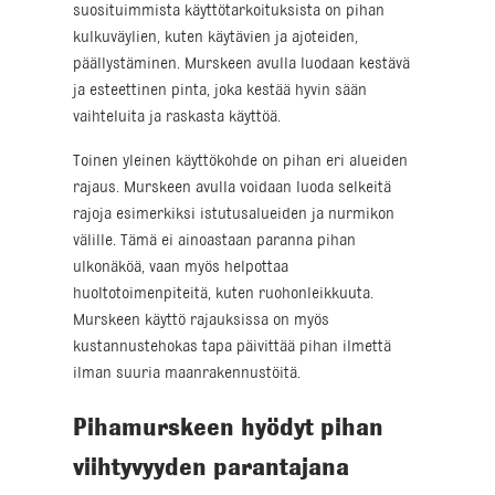
suosituimmista käyttötarkoituksista on pihan
kulkuväylien, kuten käytävien ja ajoteiden,
päällystäminen. Murskeen avulla luodaan kestävä
ja esteettinen pinta, joka kestää hyvin sään
vaihteluita ja raskasta käyttöä.
Toinen yleinen käyttökohde on pihan eri alueiden
rajaus. Murskeen avulla voidaan luoda selkeitä
rajoja esimerkiksi istutusalueiden ja nurmikon
välille. Tämä ei ainoastaan paranna pihan
ulkonäköä, vaan myös helpottaa
huoltotoimenpiteitä, kuten ruohonleikkuuta.
Murskeen käyttö rajauksissa on myös
kustannustehokas tapa päivittää pihan ilmettä
ilman suuria maanrakennustöitä.
Pihamurskeen hyödyt pihan
viihtyvyyden parantajana