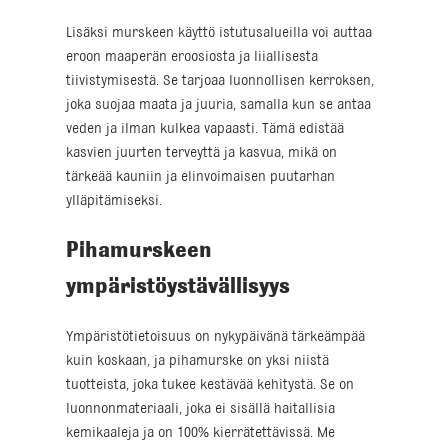
Lisäksi murskeen käyttö istutusalueilla voi auttaa
eroon maaperän eroosiosta ja liiallisesta
tiivistymisestä. Se tarjoaa luonnollisen kerroksen,
joka suojaa maata ja juuria, samalla kun se antaa
veden ja ilman kulkea vapaasti. Tämä edistää
kasvien juurten terveyttä ja kasvua, mikä on
tärkeää kauniin ja elinvoimaisen puutarhan
ylläpitämiseksi.
Pihamurskeen
ympäristöystävällisyys
Ympäristötietoisuus on nykypäivänä tärkeämpää
kuin koskaan, ja pihamurske on yksi niistä
tuotteista, joka tukee kestävää kehitystä. Se on
luonnonmateriaali, joka ei sisällä haitallisia
kemikaaleja ja on 100% kierrätettävissä. Me