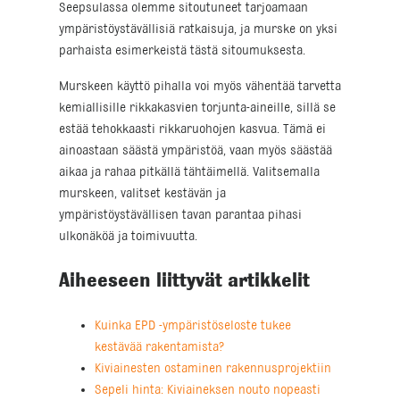
Seepsulassa olemme sitoutuneet tarjoamaan
ympäristöystävällisiä ratkaisuja, ja murske on yksi
parhaista esimerkeistä tästä sitoumuksesta.
Murskeen käyttö pihalla voi myös vähentää tarvetta
kemiallisille rikkakasvien torjunta-aineille, sillä se
estää tehokkaasti rikkaruohojen kasvua. Tämä ei
ainoastaan säästä ympäristöä, vaan myös säästää
aikaa ja rahaa pitkällä tähtäimellä. Valitsemalla
murskeen, valitset kestävän ja
ympäristöystävällisen tavan parantaa pihasi
ulkonäköä ja toimivuutta.
Aiheeseen liittyvät artikkelit
Kuinka EPD -ympäristöseloste tukee
kestävää rakentamista?
Kiviainesten ostaminen rakennusprojektiin
Sepeli hinta: Kiviaineksen nouto nopeasti