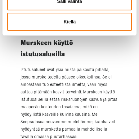
Salli valinta
vaivatonta. Lisäksi murskeen luonnollinen
ulkonäkö sulautuu saumattomasti ympäröivään
maisemaan, mikä tekee siitä suositun valinnan
Kiellä
niin uusille kuin vanhoillekin pihoille.
Murskeen käyttö
istutusalueilla
Istutusalueet ovat yksi niistä paikoista pihalla,
jossa murske todella pääsee oikeuksiinsa. Se ei
ainoastaan tuo esteettistä ilmettä, vaan myös
auttaa pitämään kasvit terveinä. Murskeen käyttö
istutusalueilla estää rikkaruohojen kasvua ja pitää
maaperän kosteuden tasaisena, mikä on
hyödyllistä kasveille kuivina kausina. Me
Seepsulassa neuvomme mielellämme, kuinka voit
hyödyntää mursketta parhaalla mahdollisella
tavalla omassa puutarhassasi.