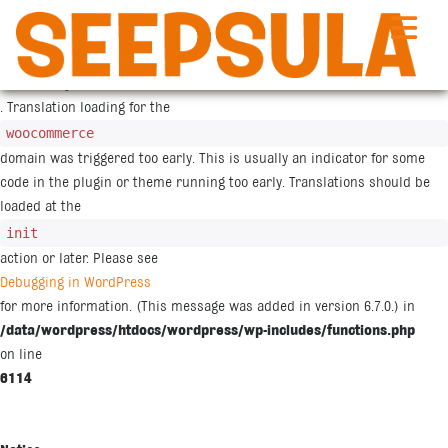
Siirry
sisältöön
Notice
: Function _load_textdomain_just_in_time was called
incorrectly
. Translation loading for the
woocommerce
domain was triggered too early. This is usually an indicator for some
code in the plugin or theme running too early. Translations should be
loaded at the
init
action or later. Please see
Debugging in WordPress
for more information. (This message was added in version 6.7.0.) in
/data/wordpress/htdocs/wordpress/wp-includes/functions.php
on line
6114