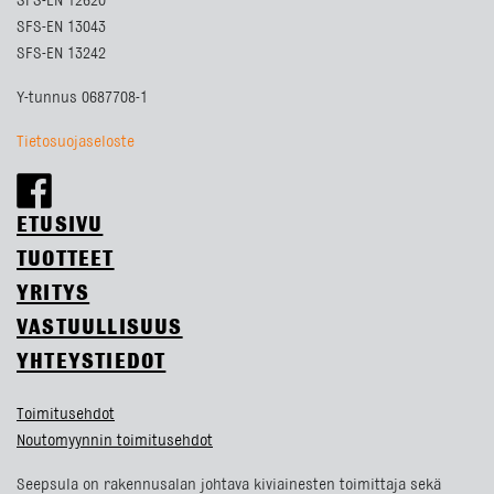
SFS-EN 12620
SFS-EN 13043
SFS-EN 13242
Y-tunnus 0687708-1
Tietosuojaseloste
ETUSIVU
TUOTTEET
YRITYS
VASTUULLISUUS
YHTEYSTIEDOT
Toimitusehdot
Noutomyynnin toimitusehdot
Seepsula on rakennusalan johtava kiviainesten toimittaja sekä