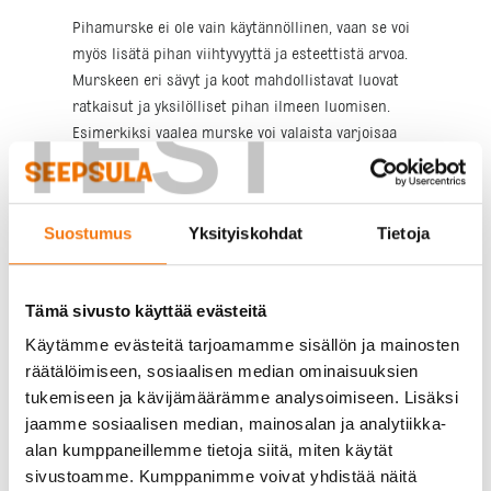
Pihamurske ei ole vain käytännöllinen, vaan se voi
myös lisätä pihan viihtyvyyttä ja esteettistä arvoa.
Murskeen eri sävyt ja koot mahdollistavat luovat
TEST
ratkaisut ja yksilölliset pihan ilmeen luomisen.
Esimerkiksi vaalea murske voi valaista varjoisaa
puutarhaa, kun taas tummemmat sävyt tuovat
kontrastia ja syvyyttä pihan kokonaisilmeeseen. Me
Seepsulassa tarjoamme laajan valikoiman
Suostumus
Yksityiskohdat
Tietoja
murskeita, jotta löydät juuri sinun pihallesi
sopivan vaihtoehdon.
Lisäksi pihamurske on erinomainen valinta pihan
Tämä sivusto käyttää evästeitä
ympäristöystävällisyyden parantamiseen. Se
Käytämme evästeitä tarjoamamme sisällön ja mainosten
läpäisee vettä, mikä auttaa ehkäisemään
räätälöimiseen, sosiaalisen median ominaisuuksien
hulevesiongelmia ja vähentämään kuormitusta
tukemiseen ja kävijämäärämme analysoimiseen. Lisäksi
viemäriverkostolle. Tämä ominaisuus tekee
jaamme sosiaalisen median, mainosalan ja analytiikka-
murskeesta myös suositun valinnan sadevesien
alan kumppaneillemme tietoja siitä, miten käytät
hallintaan ja pihan luonnolliseen kuivatukseen.
sivustoamme. Kumppanimme voivat yhdistää näitä