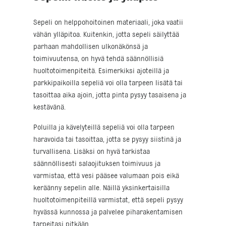
Sepeli on helppohoitoinen materiaali, joka vaatii
vähän ylläpitoa. Kuitenkin, jotta sepeli säilyttää
parhaan mahdollisen ulkonäkönsä ja
toimivuutensa, on hyvä tehdä säännöllisiä
huoltotoimenpiteitä. Esimerkiksi ajoteillä ja
parkkipaikoilla sepeliä voi olla tarpeen lisätä tai
tasoittaa aika ajoin, jotta pinta pysyy tasaisena ja
kestävänä.
Poluilla ja kävelyteillä sepeliä voi olla tarpeen
haravoida tai tasoittaa, jotta se pysyy siistinä ja
turvallisena. Lisäksi on hyvä tarkistaa
säännöllisesti salaojituksen toimivuus ja
varmistaa, että vesi pääsee valumaan pois eikä
keräänny sepelin alle. Näillä yksinkertaisilla
huoltotoimenpiteillä varmistat, että sepeli pysyy
hyvässä kunnossa ja palvelee piharakentamisen
tarpeitasi pitkään.