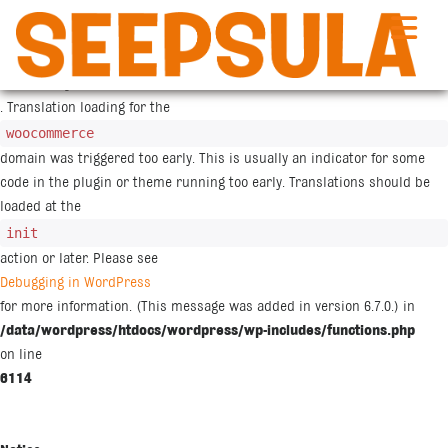
Siirry
sisältöön
Notice
: Function _load_textdomain_just_in_time was called
incorrectly
. Translation loading for the
woocommerce
domain was triggered too early. This is usually an indicator for some
code in the plugin or theme running too early. Translations should be
loaded at the
init
action or later. Please see
Debugging in WordPress
for more information. (This message was added in version 6.7.0.) in
/data/wordpress/htdocs/wordpress/wp-includes/functions.php
on line
6114