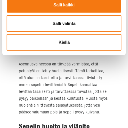
Salli kaikki
Kun valitset sepeliä piharakentamiseen, on tärkeää
ottaa huomioon käyttökohde ja tarvittava määrä.
Sepeliä on saatavilla eri kokoisina ja eri väreissä,
Salli valinta
joten valitse sellainen, joka sopii parhaiten pihasi
tarpeisiin ja ulkonäköön. Esimerkiksi
hienojakoinen sepeli sopii hyvin poluille ja
Kiellä
kävelyteille, kun taas karkeampi sepeli on parempi
valinta ajoteille ja parkkipaikoille.
Asennusvaiheessa on tärkeää varmistaa, että
pohjatyöt on tehty huolellisesti. Tämä tarkoittaa,
että alue on tasoitettu ja tarvittaessa tiivistetty
ennen sepelin levittämistä. Sepeli kannattaa
levittää tasaisesti ja tarvittaessa tiivistää, jotta se
pysyy paikoillaan ja kestää kulutusta. Muista myös
huolehtia riittävästä salaojituksesta, jotta vesi
pääsee valumaan pois ja sepeli pysyy kuivana.
Sepelin huolto ja ylläpito