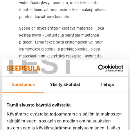
vedenläpäisykyvyn ansiosta, mikä tekee siitä
ihanteellisen valinnan esimerkiksi salaojitukseen
ja pihan kuivatusratkaisuihin.
Sepeli on myös erittäin kestävä materiaali, joka
kestää hyvin kulutusta ja säilyttää muotonsa
pitkään. Tämä tekee siitä erinomaisen valinnan
esimerkiksi ajoteille ja parkkipaikoille, joissa
TEST
materiaalin on kestettävä raskasta liikennettä.
Lisäksi sepeli on helppo asentaa ja se vaatii vähän
ylläpitoa, mikä tekee siitä kustannustehokkaan
ratkaisun piharakentamiseen.
Suostumus
Yksityiskohdat
Tietoja
Sepelin käyttömahdollisuudet
piharakentamisessa
Tämä sivusto käyttää evästeitä
Käytämme evästeitä tarjoamamme sisällön ja mainosten
Sepeliä voidaan käyttää monin eri tavoin
räätälöimiseen, sosiaalisen median ominaisuuksien
piharakentamisessa. Yksi yleisimmistä
tukemiseen ja kävijämäärämme analysoimiseen. Lisäksi