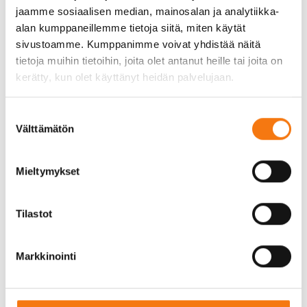
käyttökohteista on ajotiet ja parkkipaikat. Sepeli
jaamme sosiaalisen median, mainosalan ja analytiikka-
tarjoaa vakaan ja kestävän pinnan, joka kestää
alan kumppaneillemme tietoja siitä, miten käytät
hyvin raskasta liikennettä ja säilyttää muotonsa
sivustoamme. Kumppanimme voivat yhdistää näitä
pitkään. Lisäksi sepeli on erinomainen valinta
tietoja muihin tietoihin, joita olet antanut heille tai joita on
polkujen ja kävelyteiden rakentamiseen, sillä se
kerätty, kun olet käyttänyt heidän palvelujaan.
tarjoaa hyvän pidon ja estää liukastumisia.
Toinen suosittu käyttökohde on salaojitus ja
Suostumuksen
kuivatusratkaisut. Sepelin erinomainen
Välttämätön
valinta
vedenläpäisykyky tekee siitä ihanteellisen
materiaalin salaojitukseen, sillä se estää veden
Mieltymykset
kertymisen ja auttaa pitämään pihan kuivana.
Sepeliä voidaan käyttää myös koristekivinä
kukkapenkeissä ja istutusalueilla, mikä antaa
Tilastot
pihalle viimeistellyn ja siistin ilmeen.
Markkinointi
Vinkkejä sepelin valintaan ja
asennukseen