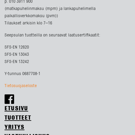
p. 010 3911 900
(matkapuhelinmaksu (mpm) ja lankapuhelimella
paikallisverkkomaksu (pvm))
Tilaukset arkisin klo 7–16
Seepsulan tuotteilla on seuraavat laatusertifikaatit:
SFS-EN 12620
SFS-EN 13043
SFS-EN 13242
Y-tunnus 0687708-1
Tietosuojaseloste
ETUSIVU
TUOTTEET
YRITYS