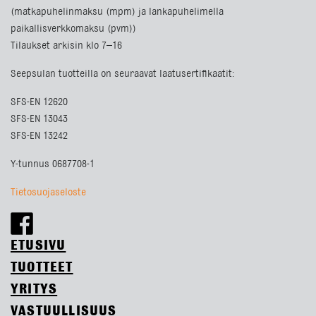
(matkapuhelinmaksu (mpm) ja lankapuhelimella
paikallisverkkomaksu (pvm))
Tilaukset arkisin klo 7–16
Seepsulan tuotteilla on seuraavat laatusertifikaatit:
SFS-EN 12620
SFS-EN 13043
SFS-EN 13242
Y-tunnus 0687708-1
Tietosuojaseloste
ETUSIVU
TUOTTEET
YRITYS
VASTUULLISUUS