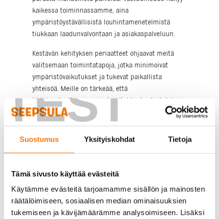
kaikessa toiminnassamme, aina
ympäristöystävällisistä louhintamenetelmistä
tiukkaan laadunvalvontaan ja asiakaspalveluun.
Kestävän kehityksen periaatteet ohjaavat meitä
valitsemaan toimintatapoja, jotka minimoivat
ympäristövaikutukset ja tukevat paikallista
TEST
yhteisöä. Meille on tärkeää, että
kiviainestuotteemme ovat paitsi korkealaatuisia,
myös tuotettu vastuullisesti. Tämä tarkoittaa
jatkuvaa panostusta prosessiemme kehittämiseen
ja ympäristövaikutusten seurantaan.
Suostumus
Yksityiskohdat
Tietoja
Laadukkaat kiviainekset
Tämä sivusto käyttää evästeitä
nopealla toimituksella
Käytämme evästeitä tarjoamamme sisällön ja mainosten
räätälöimiseen, sosiaalisen median ominaisuuksien
Rakennusalan ammattilaisena tiedät, että
tukemiseen ja kävijämäärämme analysoimiseen. Lisäksi
aikataulut ovat tiukkoja ja materiaalien on oltava