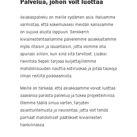
Palvelua, johon voit luottaa
Asiakaspalvelu on meille sydämen asia. Haluamme
varmistaa, että kokemuksesi meidän kanssamme
on sujuva alusta loppuun. Senkkerin
kiviainestehtaallamme palvelemme asiakkaitamme
myös iltaisin ja lauantaisin, jotta voimme olla
apunasi silloin, kun sinä sitä tarvitset. Lisäksi
ravintola Sepeli tarjoaa kuljettajillemme
mahdollisuuden nauttia kotiruokaa ja pitää taukoja
ilman reitiltä poikkeamista.
Meille on tärkeää, että asiakkaamme voivat luottaa
saavansa parasta palvelua ja tukea projekteihinsa.
Olemme täällä sinua varten, tarjoten
asiantuntemusta ja neuvontaa, jotta voit tehdä
parhaat mahdolliset päätökset kiviainesten
hankinnassa.