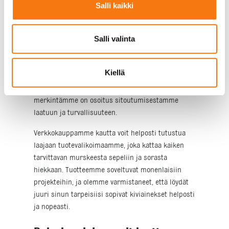
kaikkiin tarpeisiin
Salli kaikki
Kun valitset meidät kiviaineskumppaniksesi, voit
Salli valinta
olla varma tuotteiden tasaisesta laadusta.
Valvomme tuotteidemme laatua päivittäin omassa
laboratoriossamme, ja lisäksi ulkopuolinen
Kiellä
laadunvalvonta takaa, että kiviaineksemme
täyttävät tiukimmatkin standardit. CE-
merkintämme on osoitus sitoutumisestamme
laatuun ja turvallisuuteen.
Verkkokauppamme kautta voit helposti tutustua
laajaan tuotevalikoimaamme, joka kattaa kaiken
tarvittavan murskeesta sepeliin ja sorasta
hiekkaan. Tuotteemme soveltuvat monenlaisiin
projekteihin, ja olemme varmistaneet, että löydät
juuri sinun tarpeisiisi sopivat kiviainekset helposti
ja nopeasti.