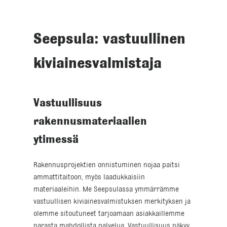
Seepsula: vastuullinen
kiviainesvalmistaja
Vastuullisuus
rakennusmateriaalien
ytimessä
Rakennusprojektien onnistuminen nojaa paitsi
ammattitaitoon, myös laadukkaisiin
materiaaleihin. Me Seepsulassa ymmärrämme
vastuullisen kiviainesvalmistuksen merkityksen ja
olemme sitoutuneet tarjoamaan asiakkaillemme
parasta mahdollista palvelua. Vastuullisuus näkyy