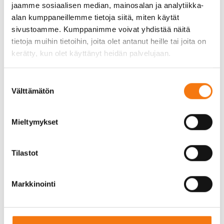
jaamme sosiaalisen median, mainosalan ja analytiikka-
perillä juuri oikeaan aikaan. Me Seepsulassa
alan kumppaneillemme tietoja siitä, miten käytät
olemme optimoineet logistiikkamme
sivustoamme. Kumppanimme voivat yhdistää näitä
varmistaaksemme, että saat tarvitsemasi
tietoja muihin tietoihin, joita olet antanut heille tai joita on
kiviainekset nopeasti ja vaivattomasti. Olipa
kerätty, kun olet käyttänyt heidän palvelujaan.
kyseessä sitten pieni remontti tai suuri
infrastruktuurihanke, voit luottaa siihen, että
toimitamme laadukkaat materiaalit ajallaan.
Suostumuksen
Välttämätön
valinta
Toimintamme tehokkuus perustuu moderniin
kalustoon ja huolellisesti suunniteltuun
Mieltymykset
logistiikkaan. Senkkerin kiviainestehtaamme
sijainti on strategisesti valittu palvelemaan
asiakkaitamme parhaalla mahdollisella tavalla, ja
Tilastot
nopea lastausprosessimme varmistaa, että
kiviainekset ovat matkalla kohteeseesi ilman
turhia viivästyksiä.
Markkinointi
Tasalaatuinen tuotevalikoima