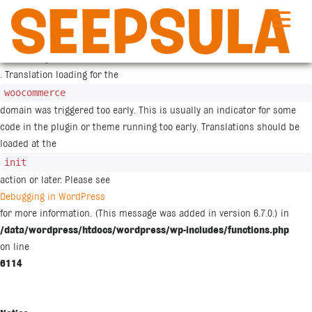
Siirry
sisältöön
Notice
: Function _load_textdomain_just_in_time was called
incorrectly
. Translation loading for the
woocommerce
domain was triggered too early. This is usually an indicator for some
code in the plugin or theme running too early. Translations should be
loaded at the
init
action or later. Please see
Debugging in WordPress
for more information. (This message was added in version 6.7.0.) in
/data/wordpress/htdocs/wordpress/wp-includes/functions.php
on line
6114