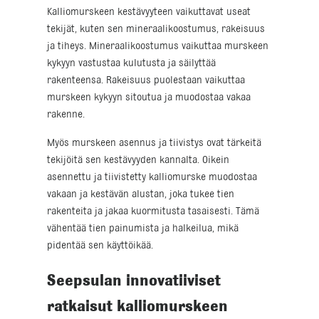
Kalliomurskeen kestävyyteen vaikuttavat useat
tekijät, kuten sen mineraalikoostumus, rakeisuus
ja tiheys. Mineraalikoostumus vaikuttaa murskeen
kykyyn vastustaa kulutusta ja säilyttää
rakenteensa. Rakeisuus puolestaan vaikuttaa
murskeen kykyyn sitoutua ja muodostaa vakaa
rakenne.
Myös murskeen asennus ja tiivistys ovat tärkeitä
tekijöitä sen kestävyyden kannalta. Oikein
asennettu ja tiivistetty kalliomurske muodostaa
vakaan ja kestävän alustan, joka tukee tien
rakenteita ja jakaa kuormitusta tasaisesti. Tämä
vähentää tien painumista ja halkeilua, mikä
pidentää sen käyttöikää.
Seepsulan innovatiiviset
ratkaisut kalliomurskeen