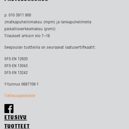
p. 010 3911 900
(matkapuhelinmaksu (mpm) ja lankapuhelimella
paikallisverkkomaksu (pvm))
Tilaukset arkisin klo 7–16
Seepsulan tuotteilla on seuraavat laatusertifikaatit:
SFS-EN 12620
SFS-EN 13043
SFS-EN 13242
Y-tunnus 0687708-1
Tietosuojaseloste
ETUSIVU
TUOTTEET