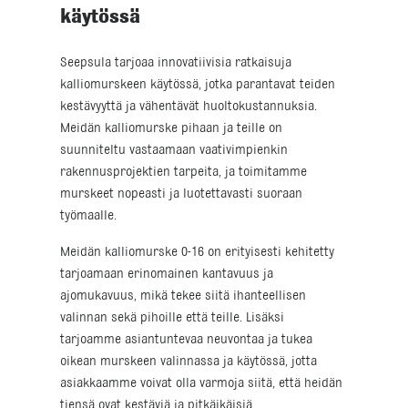
käytössä
Seepsula tarjoaa innovatiivisia ratkaisuja
kalliomurskeen käytössä, jotka parantavat teiden
kestävyyttä ja vähentävät huoltokustannuksia.
Meidän kalliomurske pihaan ja teille on
suunniteltu vastaamaan vaativimpienkin
rakennusprojektien tarpeita, ja toimitamme
murskeet nopeasti ja luotettavasti suoraan
työmaalle.
Meidän kalliomurske 0-16 on erityisesti kehitetty
tarjoamaan erinomainen kantavuus ja
ajomukavuus, mikä tekee siitä ihanteellisen
valinnan sekä pihoille että teille. Lisäksi
tarjoamme asiantuntevaa neuvontaa ja tukea
oikean murskeen valinnassa ja käytössä, jotta
asiakkaamme voivat olla varmoja siitä, että heidän
tiensä ovat kestäviä ja pitkäikäisiä.