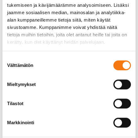
tukemiseen ja kävijämäärämme analysoimiseen. Lisäksi
vilkkaasti liikennöidyille teille tarvitaan
jaamme sosiaalisen median, mainosalan ja analytiikka-
kestävämpää mursketta kuin kevyen liikenteen
alan kumppaneillemme tietoja siitä, miten käytät
väylille.
sivustoamme. Kumppanimme voivat yhdistää näitä
Kalliomurske toimitus on myös tärkeä osa
tietoja muihin tietoihin, joita olet antanut heille tai joita on
valintaprosessia. On varmistettava, että murske
kerätty, kun olet käyttänyt heidän palvelujaan.
toimitetaan oikeaan aikaan ja oikeassa määrässä,
jotta rakennusprojekti etenee sujuvasti. Meidän
Suostumuksen
palvelumme varmistaa, että kalliomurskeet
Välttämätön
valinta
toimitetaan nopeasti ja luotettavasti, mikä
vähentää viivästyksiä ja kustannuksia.
Mieltymykset
Miksi kalliomurske on kestävä
materiaalivalinta teiden
Tilastot
rakentamiseen?
Markkinointi
Kalliomurske on kestävä materiaalivalinta teiden
rakentamiseen sen luonnollisten ominaisuuksien