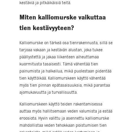
kestäviä ja pitkäikäisiä teitä.
Miten kalliomurske vaikuttaa
tien kestävyyteen?
Kalliomurske on tärkeä osa tienrakennusta, sillä se
tarjoaa vakaan ja kestävän alustan, joka tukee
päällystettä ja jakaa liikenteen aiheuttamaa
kuormitusta tasaisesti. Tämä vähentää tien
painumista ja halkeilua, mikä puolestaan pidentää
tien käyttöikää. Kalliomurskeen käyttö vähentää
myös tien pinnan epätasaisuuksia, mikä parantaa
ajomukavuutta ja turvallisuutta.
Kalliomurskeen käyttö teiden rakentamisessa
auttaa myös hallitsemaan veden valumista ja estää
eroosiota. Hyvin valittu ja asennettu kalliomurske
mahdollistaa veden tehokkaan poistumisen tien