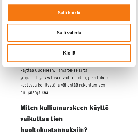
ansiosta. Se on erittäin kestävä kulutusta vastaan
Salli kaikki
ja säilyttää rakenteensa myös raskaassa
liikenteessä ja vaihtelevissa sääolosuhteissa. Tämä
tekee siitä ihanteellisen materiaalin teiden
Salli valinta
kantavien kerrosten rakentamiseen.
Kalliomurskeen käyttö vähentää myös
Kiellä
ympäristövaikutuksia, sillä se on
luonnonmateriaali, joka voidaan kierrättää ja
käyttää uudelleen. Tämä tekee siitä
ympäristöystävällisen vaihtoehdon, joka tukee
kestävää kehitystä ja vähentää rakentamisen
hiilijalanjälkeä.
Miten kalliomurskeen käyttö
vaikuttaa tien
huoltokustannuksiin?