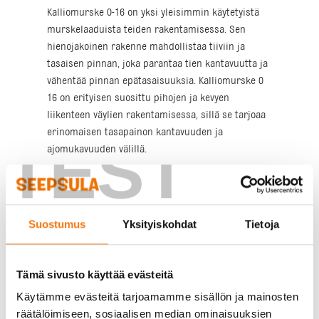
Kalliomurske 0-16 on yksi yleisimmin käytetyistä
murskelaaduista teiden rakentamisessa. Sen
hienojakoinen rakenne mahdollistaa tiiviin ja
tasaisen pinnan, joka parantaa tien kantavuutta ja
vähentää pinnan epätasaisuuksia. Kalliomurske 0
16 on erityisen suosittu pihojen ja kevyen
liikenteen väylien rakentamisessa, sillä se tarjoaa
erinomaisen tasapainon kantavuuden ja
TEST
ajomukavuuden välillä.
Kuinka kalliomurske valitaan
oikein?
Suostumus
Yksityiskohdat
Tietoja
Kalliomurskeen valinta riippuu useista tekijöistä,
kuten tien käyttötarkoituksesta, liikennemääristä
Tämä sivusto käyttää evästeitä
ja paikallisista sääolosuhteista. On tärkeää valita
Käytämme evästeitä tarjoamamme sisällön ja mainosten
murske, joka vastaa tien rakenteellisia vaatimuksia
räätälöimiseen, sosiaalisen median ominaisuuksien
ja kestää odotetut kuormitukset. Esimerkiksi