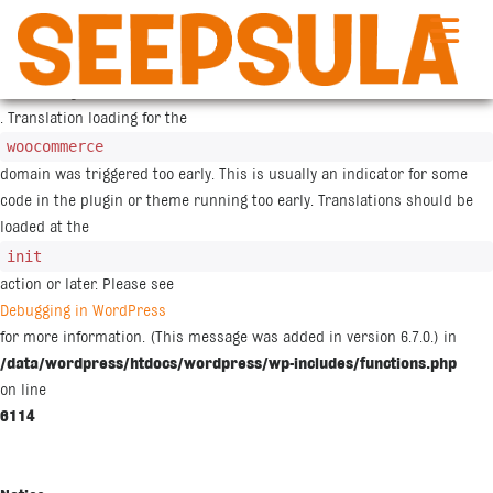
Siirry
sisältöön
Notice
: Function _load_textdomain_just_in_time was called
incorrectly
. Translation loading for the
woocommerce
domain was triggered too early. This is usually an indicator for some
code in the plugin or theme running too early. Translations should be
loaded at the
init
action or later. Please see
Debugging in WordPress
for more information. (This message was added in version 6.7.0.) in
/data/wordpress/htdocs/wordpress/wp-includes/functions.php
on line
6114