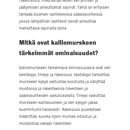
rakenteista, mikä estää veden kertymisen ja
jäätymisen aiheuttamat vauriot. Tämä on erityisen
tärkeää Suomen vaihtelevissa sääolosuhteissa,
joissa lämpötilan vaihtelut voivat aiheuttaa
merkittäviä vaurioita teille.
Mitkä ovat kalliomurskeen
tärkeimmät ominaisuudet?
Kalliomurskeen tärkeimpiä ominaisuuksia ovat sen
kestävyys, tiheys ja rakeisuus. Kestävyys tarkoittaa
murskeen kykyä vastustaa kulutusta ja säilyttää
muotonsa ja rakenteensa liikenteen ja
sääolosuhteiden vaikutuksesta. Tiheys vaikuttaa
murskeen kantavuuteen ja sen kykyyn jakaa
kuormitusta tasaisesti. Rakeisuus puolestaan
määrittää, kuinka hyvin murske sitoutuu ja
muodostaa vakaan rakenteen.