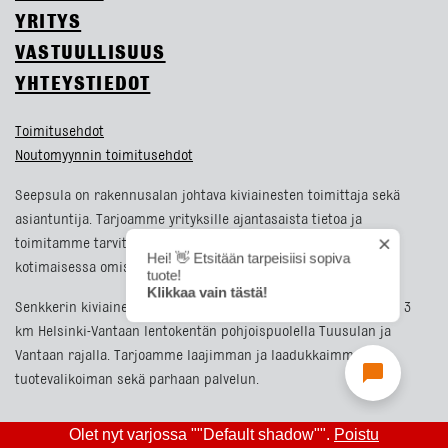
YRITYS
VASTUULLISUUS
YHTEYSTIEDOT
Toimitusehdot
Noutomyynnin toimitusehdot
Seepsula on rakennusalan johtava kiviainesten toimittaja sekä
asiantuntija. Tarjoamme yrityksille ajantasaista tietoa ja
toimitamme tarvittavat kiviainekset. Seepsula on täysin
kotimaisessa omistuksessa oleva perheyritys.
Senkkerin kiviainestehdas sijaitsee noin 8 km Kehä III:sta, noin 3
km Helsinki-Vantaan lentokentän pohjoispuolella Tuusulan ja
Vantaan rajalla. Tarjoamme laajimman ja laadukkaimman
tuotevalikoiman sekä parhaan palvelun.
Olet nyt varjossa ""Default shadow"".
Poistu