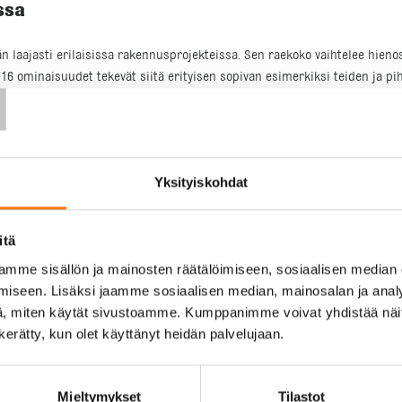
ssa
n laajasti erilaisissa rakennusprojekteissa. Sen raekoko vaihtelee hienost
T
 ominaisuudet tekevät siitä erityisen sopivan esimerkiksi teiden ja pihoje
jen perustusten ja muiden rakenteiden pohjatöihin, koska se jakaa kuormi
hjarakenteisiin. Sitä voidaan käyttää myös täyttömateriaalina, jolloin 
vaamattoman osan monia rakennusprojekteja, ja sen saatavuus verkkoka
Yksityiskohdat
itä
ssia. Meillä Seepsula Oy:ssa on oma laboratorio, jossa valvomme päivitt
mme sisällön ja mainosten räätälöimiseen, sosiaalisen median
 Lisäksi käytämme kolmannen osapuolen laadunvalvontaa, mikä lisää luotet
iseen. Lisäksi jaamme sosiaalisen median, mainosalan ja analy
allisuus-, terveys- ja ympäristövaatimukset.
, miten käytät sivustoamme. Kumppanimme voivat yhdistää näitä t
n kerätty, kun olet käyttänyt heidän palvelujaan.
 huippuammattilaisia varmistaaksemme, että murskeemme on aina korkeal
yttää heidän projektinsa vaatimukset. Laadunvalvonta ja CE-merkintä ovat t
kteissa.
Mieltymykset
Tilastot