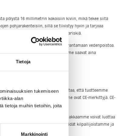
a pölystä 16 millimetrin kokoisiin kiviin, mikä tekee siitä
n pohjarakenteisiin, sillä se tiivistyy hyvin ja tarjoaa
tusta tasaisesti ja vähentää painumariskiä.
se auttaa tasoittamaan maaperää ja parantamaan vedenpoistoa.
upastamme varmistaa, että asiakkaamme saavat aina
Tietoja
äin kiviaineksen laatua. Tämä varmistaa, että tuotteemme
 ominaisuuksien tukemiseen
tavuutta ja varmistaa, että tuotteemme ovat CE-merkittyjä. CE-
tiikka-alan
ietoja muihin tietoihin, joita
aatuista. Tämä tarkoittaa, että asiakkaamme voivat luottaa
ärkeitä tekijöitä, jotka erottavat meidät kilpailijoistamme ja
Markkinointi