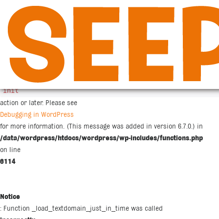
Siirry
sisältöön
Notice
: Function _load_textdomain_just_in_time was called
incorrectly
. Translation loading for the
woocommerce
domain was triggered too early. This is usually an indicator for some co
init
action or later. Please see
Debugging in WordPress
for more information. (This message was added in version 6.7.0.) in
/data/wordpress/htdocs/wordpress/wp-includes/functions.php
on line
6114
Notice
: Function _load_textdomain_just_in_time was called