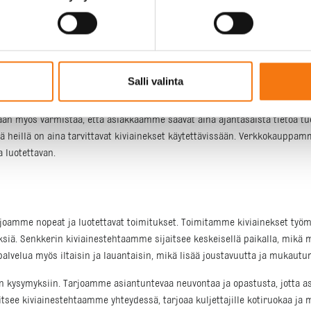
an tilata mursketta 0-16 ja muita kiviaineksia. Verkkokaupan kautta til
rityisen hyödyllistä kiireisille rakennusalan ammattilaisille, jotka arv
Salli valinta
 yksinkertaista ja suoraviivaista.
aan myös varmistaa, että asiakkaamme saavat aina ajantasaista tietoa tu
ä heillä on aina tarvittavat kiviainekset käytettävissään. Verkkokauppam
 luotettavan.
joamme nopeat ja luotettavat toimitukset. Toimitamme kiviainekset työm
yksiä. Senkkerin kiviainestehtaamme sijaitsee keskeisellä paikalla, mikä
lvelua myös iltaisin ja lauantaisin, mikä lisää joustavuutta ja mukaut
 kysymyksiin. Tarjoamme asiantuntevaa neuvontaa ja opastusta, jotta a
jaitsee kiviainestehtaamme yhteydessä, tarjoaa kuljettajille kotiruokaa j