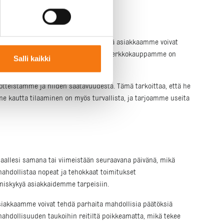
aaminen säästää aikaa ja vaivaa, sillä asiakkaamme voivat
ostavat nopeaa ja vaivatonta palvelua. Verkkokauppamme on
Salli kaikki
otteistamme ja niiden saatavuudesta. Tämä tarkoittaa, että he
me kautta tilaaminen on myös turvallista, ja tarjoamme useita
aallesi samana tai viimeistään seuraavana päivänä, mikä
 mahdollistaa nopeat ja tehokkaat toimitukset
umiskykyä asiakkaidemme tarpeisiin.
siakkaamme voivat tehdä parhaita mahdollisia päätöksiä
a mahdollisuuden taukoihin reitiltä poikkeamatta, mikä tekee