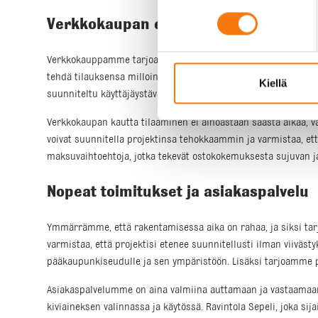
Verkkokaupan edut ja helppous
Verkkokauppamme tarjoaa asiakkaillemme helpon ja kätevän tav
tehdä tilauksensa milloin tahansa ja mistä tahansa. Tämä on e
Kiellä
suunniteltu käyttäjäystävälliseksi, ja sen kautta tilaaminen on
Verkkokaupan kautta tilaaminen ei ainoastaan säästä aikaa, v
voivat suunnitella projektinsa tehokkaammin ja varmistaa, ett
maksuvaihtoehtoja, jotka tekevät ostokokemuksesta sujuvan ja
Nopeat toimitukset ja asiakaspalvelu
Ymmärrämme, että rakentamisessa aika on rahaa, ja siksi tar
varmistaa, että projektisi etenee suunnitellusti ilman viiväst
pääkaupunkiseudulle ja sen ympäristöön. Lisäksi tarjoamme pa
Asiakaspalvelumme on aina valmiina auttamaan ja vastaamaan
kiviaineksen valinnassa ja käytössä. Ravintola Sepeli, joka si