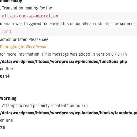
incorrectly
. Translation loading for the
all-in-one-wp-migration
domain was triggered too early. This is usually an indicator for some co
init
action or later. Please see
Debugging in WordPress
for more information. (This message was added in version 6.7.0.) in
/data/wordpress/htdocs/wordpress/wp-includes/functions.php
on line
6114
Warning
: Attempt to read property "content" on null in
/data/wordpress/htdocs/wordpress/wp-includes/blocks/template-p
on line
73