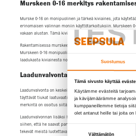
Murskeen 0-16 merkitys rakentamise
Murske 0-16 on monipuolinen ja tärkeä kiviaines, jota käytetää
TES
erinomaisen valinnan moniin käyttötarkoituksiin. Murskeen 0-16
vakaan alustan. Tämä kiviaines on myös suosittu valinta talo
Rakentamisessa murskeen 0-16 käyttö ei rajoitu pelkästään po
Murskeen 0-16 monipuolisuus ja kestävyys tekevät siitä kor
laadukasta kiviainesta nopeasti ja luotettavasti.
Suostumus
Laadunvalvonta ja CE-merkintä
Tämä sivusto käyttää eväste
Laadunvalvonta on keskeinen osa murskeen 0-16 tuotantoprose
Käytämme evästeitä tarjoama
täyttävät tiukat laatuvaatimukset ja ovat aina tasalaatuisia.
ja kävijämäärämme analysoim
merkintä on osoitus siitä, että tuotteemme täyttävät EU:n turv
kumppaneillemme tietoja siitä
olet antanut heille tai joita o
Laadunvalvonnan lisäksi hyödynnämme uusinta teknologiaa ja
siihen, että he saavat parasta mahdollista kiviainesta, joka tä
Suostumuksen
tekevät meistä luotettavan kumppanin kaikissa rakennusproje
Välttämätön
valinta