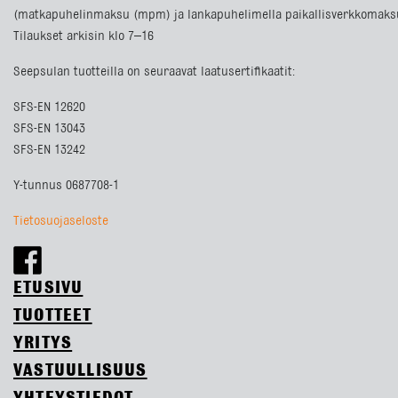
(matkapuhelinmaksu (mpm) ja lankapuhelimella paikallisverkkomaks
Tilaukset arkisin klo 7–16
Seepsulan tuotteilla on seuraavat laatusertifikaatit:
SFS-EN 12620
SFS-EN 13043
SFS-EN 13242
Y-tunnus 0687708-1
Tietosuojaseloste
ETUSIVU
TUOTTEET
YRITYS
VASTUULLISUUS