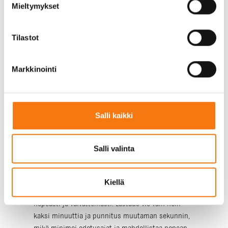
takaa, että asiakkaamme saavat aina parasta
Mieltymykset
mahdollista materiaalia. Lisäksi murskeemme on
CE-merkittyä, mikä on osoitus sen korkeasta
Tilastot
laadusta ja turvallisuudesta. Tämä tekee siitä
luotettavan valinnan niin pieniin kuin suuriinkin
rakennusprojekteihin.
Markkinointi
Logistiikan sujuvuus ja
tehokkuus
Salli kaikki
Rakennusprojektien aikataulut ovat usein tiukkoja,
ja viivästykset voivat aiheuttaa merkittäviä
Salli valinta
kustannuksia. Siksi logistiikan sujuvuus ja
tehokkuus ovat avainasemassa. Meidän
kiviainestehtaamme lähellä Helsinki-Vantaan
Kiellä
lentokenttää on suunniteltu siten, että asiointi käy
nopeasti ja vaivattomasti. Lastaus vie vain noin
kaksi minuuttia ja punnitus muutaman sekunnin,