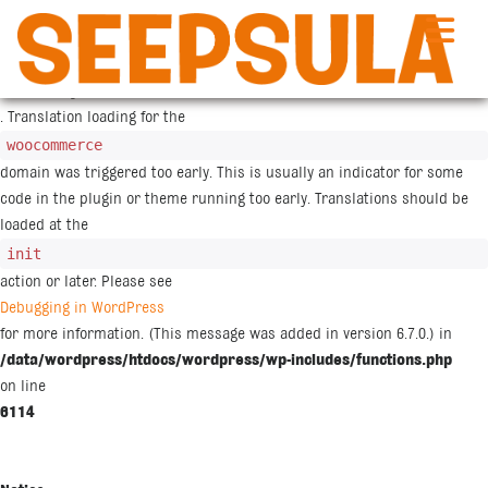
Siirry
sisältöön
Notice
: Function _load_textdomain_just_in_time was called
incorrectly
. Translation loading for the
woocommerce
domain was triggered too early. This is usually an indicator for some
code in the plugin or theme running too early. Translations should be
loaded at the
init
action or later. Please see
Debugging in WordPress
for more information. (This message was added in version 6.7.0.) in
/data/wordpress/htdocs/wordpress/wp-includes/functions.php
on line
6114