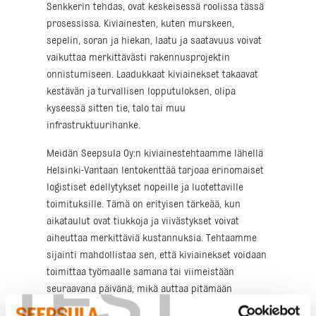
Senkkerin tehdas, ovat keskeisessä roolissa tässä
prosessissa. Kiviainesten, kuten murskeen,
sepelin, soran ja hiekan, laatu ja saatavuus voivat
vaikuttaa merkittävästi rakennusprojektin
onnistumiseen. Laadukkaat kiviainekset takaavat
kestävän ja turvallisen lopputuloksen, olipa
kyseessä sitten tie, talo tai muu
infrastruktuurihanke.
Meidän Seepsula Oy:n kiviainestehtaamme lähellä
Helsinki-Vantaan lentokenttää tarjoaa erinomaiset
logistiset edellytykset nopeille ja luotettaville
toimituksille. Tämä on erityisen tärkeää, kun
aikataulut ovat tiukkoja ja viivästykset voivat
aiheuttaa merkittäviä kustannuksia. Tehtaamme
sijainti mahdollistaa sen, että kiviainekset voidaan
TEST
toimittaa työmaalle samana tai viimeistään
seuraavana päivänä, mikä auttaa pitämään
projektit aikataulussa.