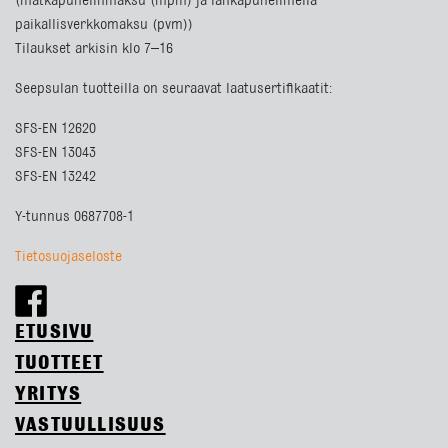
(matkapuhelinmaksu (mpm) ja lankapuhelimella
paikallisverkkomaksu (pvm))
Tilaukset arkisin klo 7–16
Seepsulan tuotteilla on seuraavat laatusertifikaatit:
SFS-EN 12620
SFS-EN 13043
SFS-EN 13242
Y-tunnus 0687708-1
Tietosuojaseloste
ETUSIVU
TUOTTEET
YRITYS
VASTUULLISUUS