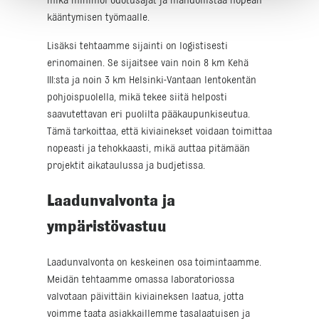
mikä minimoi odotusajat ja mahdollistaa nopean
kääntymisen työmaalle.
Lisäksi tehtaamme sijainti on logistisesti
erinomainen. Se sijaitsee vain noin 8 km Kehä
III:sta ja noin 3 km Helsinki-Vantaan lentokentän
pohjoispuolella, mikä tekee siitä helposti
saavutettavan eri puolilta pääkaupunkiseutua.
Tämä tarkoittaa, että kiviainekset voidaan toimittaa
nopeasti ja tehokkaasti, mikä auttaa pitämään
projektit aikataulussa ja budjetissa.
Laadunvalvonta ja
ympäristövastuu
Laadunvalvonta on keskeinen osa toimintaamme.
Meidän tehtaamme omassa laboratoriossa
valvotaan päivittäin kiviaineksen laatua, jotta
voimme taata asiakkaillemme tasalaatuisen ja