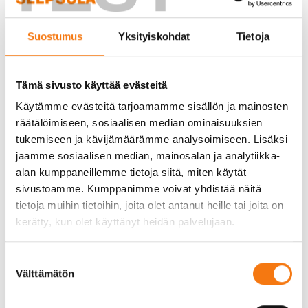
Murske 0-16: Monikäyttöinen
Suostumus
Yksityiskohdat
Tietoja
kiviaines
Murske 0-16 on yksi yleisimmin käytetyistä
Tämä sivusto käyttää evästeitä
kiviaineksista rakentamisessa. Sen
Käytämme evästeitä tarjoamamme sisällön ja mainosten
monikäyttöisyys tekee siitä erinomaisen valinnan
räätälöimiseen, sosiaalisen median ominaisuuksien
erilaisiin projekteihin, kuten teiden, pihojen ja
tukemiseen ja kävijämäärämme analysoimiseen. Lisäksi
perustusten rakentamiseen. Murskeen raekoko 0-
jaamme sosiaalisen median, mainosalan ja analytiikka-
16 mm tarkoittaa, että se sisältää sekä hienoa että
alan kumppaneillemme tietoja siitä, miten käytät
karkeampaa ainesta, mikä tekee siitä hyvin
sivustoamme. Kumppanimme voivat yhdistää näitä
tiivistyvän ja kantavan materiaalin. Tämä
tietoja muihin tietoihin, joita olet antanut heille tai joita on
ominaisuus on erityisen tärkeä, kun halutaan
kerätty, kun olet käyttänyt heidän palvelujaan.
varmistaa rakenteiden kestävyys ja pitkäikäisyys.
Suostumuksen
Meidän tehtaamme tuottama murske 0-16 on
Välttämätön
valinta
tasalaatuista ja täyttää tiukat laatuvaatimukset.
Laadunvalvontamme on jatkuvaa ja tarkkaa, mikä