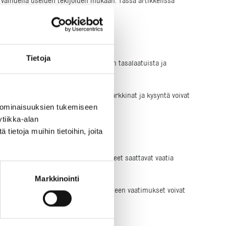
i vaihdella useiden tekijöiden mukaan. Tässä artikkelissa
ateriaalista.
Tietoja
ti. Korkealaatuinen kivituhka, joka on tasalaatuista ja
konaishintaa. Lisäksi paikalliset markkinat ja kysyntä voivat
 ominaisuuksien tukemiseen
tiikka-alan
ietoja muihin tietoihin, joita
ikuttaa hintaan, sillä eri käyttökohteet saattavat vaatia
ardit.
Markkinointi
 On tärkeää huomioida, että käyttökohteen vaatimukset voivat