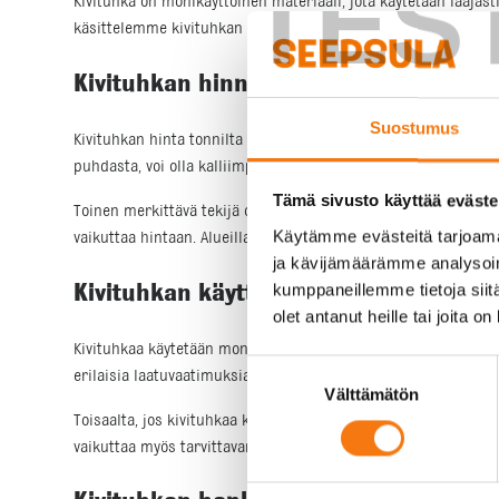
TES
Kivituhka on monikäyttöinen materiaali, jota käytetään laajast
käsittelemme kivituhkan hintaan vaikuttavia tekijöitä ja anna
Kivituhkan hinnan määrittävät tekijät
Suostumus
Kivituhkan hinta tonnilta riippuu useista eri tekijöistä. Ensin
puhdasta, voi olla kalliimpaa kuin vähemmän laadukas vaihto
Tämä sivusto käyttää eväste
Toinen merkittävä tekijä on toimitusmatka. Jos kivituhkaa täy
Käytämme evästeitä tarjoama
vaikuttaa hintaan. Alueilla, joilla kivituhkaa käytetään paljon,
ja kävijämäärämme analysoim
kumppaneillemme tietoja siitä
Kivituhkan käyttökohteet ja niiden va
olet antanut heille tai joita o
Kivituhkaa käytetään monissa eri projekteissa, kuten pihateiden
Suostumuksen
erilaisia laatuvaatimuksia. Esimerkiksi leikkikenttien kivituhk
Välttämätön
valinta
Toisaalta, jos kivituhkaa käytetään vähemmän vaativissa proje
vaikuttaa myös tarvittavan kivituhkan määrään, mikä puolesta