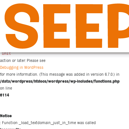
Siirry
sisältöön
Notice
: Function _load_textdomain_just_in_time was called
incorrectly
. Translation loading for the
woocommerce
domain was triggered too early. This is usually an indicator for some co
init
action or later. Please see
Debugging in WordPress
for more information. (This message was added in version 6.7.0.) in
/data/wordpress/htdocs/wordpress/wp-includes/functions.php
on line
6114
Notice
: Function _load_textdomain_just_in_time was called