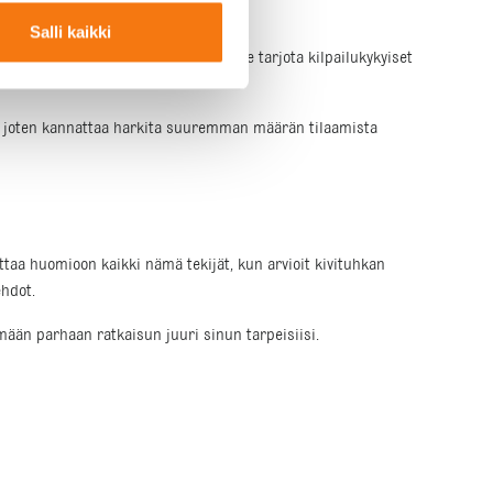
Salli kaikki
kaa eri käyttötarkoituksiin, ja voimme tarjota kilpailukykyiset
, joten kannattaa harkita suuremman määrän tilaamista
ttaa huomioon kaikki nämä tekijät, kun arvioit kivituhkan
ehdot.
mään parhaan ratkaisun juuri sinun tarpeisiisi.