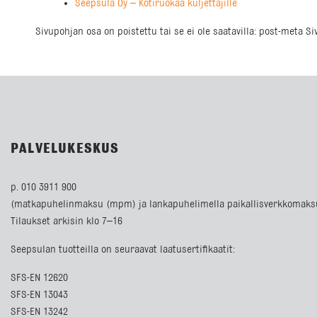
Seepsula Oy – Kotiruokaa kuljettajille
Sivupohjan osa on poistettu tai se ei ole saatavilla: post-meta S
PALVELUKESKUS
p. 010 3911 900
(matkapuhelinmaksu (mpm) ja lankapuhelimella paikallisverkkomaks
Tilaukset arkisin klo 7–16
Seepsulan tuotteilla on seuraavat laatusertifikaatit:
SFS-EN 12620
SFS-EN 13043
SFS-EN 13242