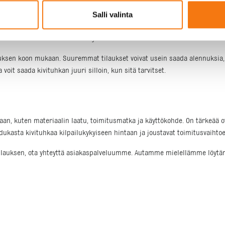
Salli valinta
otka vaikuttavat hintaan. Meillä Seepsula Oy:ssa on laaja valikoima kivituh
oimittaa kivituhkan suoraan työmaallesi.
lauksen koon mukaan. Suuremmat tilaukset voivat usein saada alennuksia
 voit saada kivituhkan juuri silloin, kun sitä tarvitset.
kaan, kuten materiaalin laatu, toimitusmatka ja käyttökohde. On tärkeää o
ukasta kivituhkaa kilpailukykyiseen hintaan ja joustavat toimitusvaihto
ä tilauksen, ota yhteyttä asiakaspalveluumme. Autamme mielellämme löytä