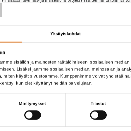
T
i erilaisissa rakennus- ja maisemointiprojekteissa. Sen hinta tonnilta vo
mme sinulle selkeän käsityksen siitä, mitä voit odottaa maksavasi tästä m
Yksityiskohdat
näkin, materiaalin laatu ja koostumus voivat vaikuttaa hintaan merkittäväs
ehto.
itä
tyy kuljettaa pitkän matkan päähän, kuljetuskustannukset voivat nostaa ko
mme sisällön ja mainosten räätälöimiseen, sosiaalisen median
 hinnat voivat olla korkeammat.
iseen. Lisäksi jaamme sosiaalisen median, mainosalan ja analy
, miten käytät sivustoamme. Kumppanimme voivat yhdistää näitä t
ikutus hintaan
n kerätty, kun olet käyttänyt heidän palvelujaan.
, polkujen ja leikkikenttien pohjamateriaalina. Sen käyttöalueet voivat va
a saattaa olla kalliimpaa, koska sen on täytettävä tietyt turvallisuusstand
Mieltymykset
Tilastot
kteissa, kuten pihateiden pohjamateriaalina, hinta voi olla edullisempi.
an vaikuttaa kokonaishintaan.