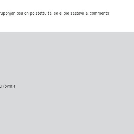
ivupohjan osa on poistettu tai se ei ole saatavilla: comments
u (pvm))