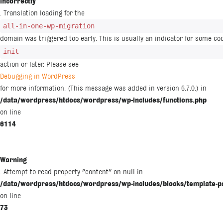
incorrectly
. Translation loading for the
all-in-one-wp-migration
domain was triggered too early. This is usually an indicator for some co
init
action or later. Please see
Debugging in WordPress
for more information. (This message was added in version 6.7.0.) in
/data/wordpress/htdocs/wordpress/wp-includes/functions.php
on line
6114
Warning
: Attempt to read property "content" on null in
/data/wordpress/htdocs/wordpress/wp-includes/blocks/template-p
on line
73