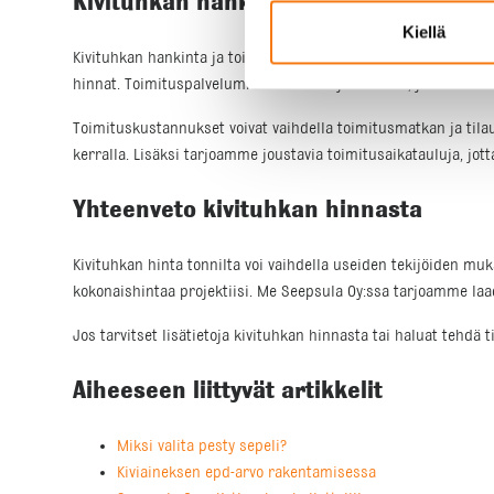
Kivituhkan hankinta ja toimitus
Kiellä
Kivituhkan hankinta ja toimitus ovat myös tärkeitä tekijöitä, j
hinnat. Toimituspalvelumme kattaa laajan alueen, ja voimme t
Toimituskustannukset voivat vaihdella toimitusmatkan ja ti
kerralla. Lisäksi tarjoamme joustavia toimitusaikatauluja, jotta
Yhteenveto kivituhkan hinnasta
Kivituhkan hinta tonnilta voi vaihdella useiden tekijöiden mu
kokonaishintaa projektiisi. Me Seepsula Oy:ssa tarjoamme laad
Jos tarvitset lisätietoja kivituhkan hinnasta tai haluat tehd
Aiheeseen liittyvät artikkelit
Miksi valita pesty sepeli?
Kiviaineksen epd-arvo rakentamisessa