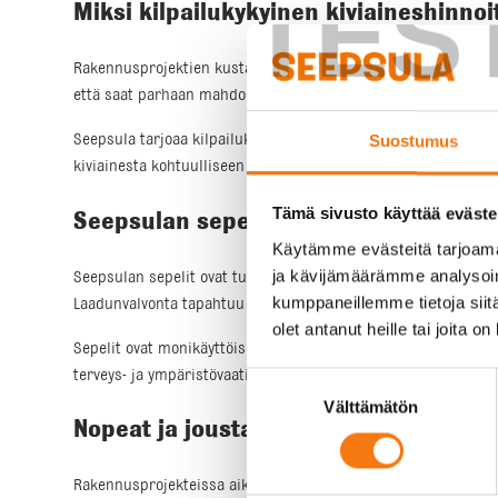
TES
Miksi kilpailukykyinen kiviaineshinnoi
Rakennusprojektien kustannukset voivat nousta nopeasti, ja yk
että saat parhaan mahdollisen vastineen rahallesi. Tämä on eri
Seepsula tarjoaa kilpailukykyistä hinnoittelua, joka perustuu
Suostumus
kiviainesta kohtuulliseen hintaan. Kilpailukykyinen hinnoittelu
Tämä sivusto käyttää eväste
Seepsulan sepelit: Laadun ja luotett
Käytämme evästeitä tarjoama
ja kävijämäärämme analysoim
Seepsulan sepelit ovat tunnettuja tasalaatuisuudestaan ja l
kumppaneillemme tietoja siitä
Laadunvalvonta tapahtuu sekä tehtaan omassa laboratoriossa e
olet antanut heille tai joita o
Sepelit ovat monikäyttöisiä ja sopivat erilaisiin rakennusproje
terveys- ja ympäristövaatimukset. Tämä tekee niistä luotettava
Suostumuksen
Välttämätön
valinta
Nopeat ja joustavat toimitukset
Rakennusprojekteissa aikataulut ovat usein tiukkoja, ja viivä