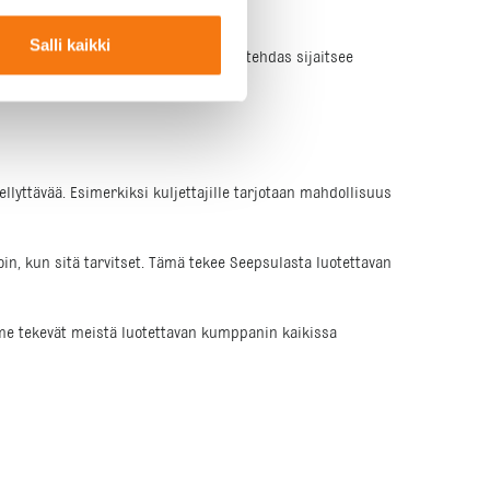
aa sujuvan työskentelyn.
Salli kaikki
ttelussa. Lisäksi Senkkerin kiviainestehdas sijaitsee
ellyttävää. Esimerkiksi kuljettajille tarjotaan mahdollisuus
loin, kun sitä tarvitset. Tämä tekee Seepsulasta luotettavan
mme tekevät meistä luotettavan kumppanin kaikissa