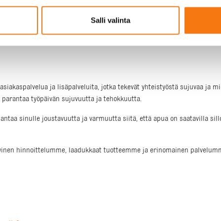
us ja punnitus tapahtuvat nopeasti, mikä minimoi odotusajat ja mahdollist
Salli valinta
lle päivälle, mikä antaa sinulle joustavuutta projektin aikataulun suunni
tistäkin nopeampia ja helpompia.
siakaspalvelua ja lisäpalveluita, jotka tekevät yhteistyöstä sujuvaa ja mi
ä parantaa työpäivän sujuvuutta ja tehokkuutta.
 antaa sinulle joustavuutta ja varmuutta siitä, että apua on saatavilla sil
ukykyinen hinnoittelumme, laadukkaat tuotteemme ja erinomainen palvelu