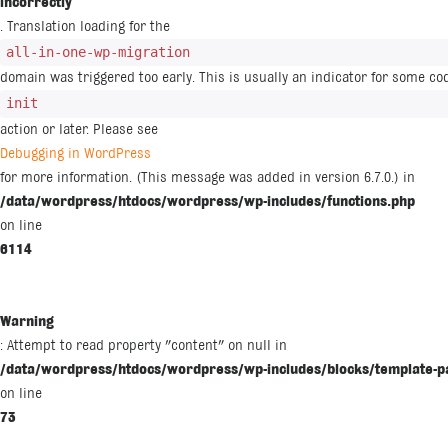
incorrectly
. Translation loading for the
all-in-one-wp-migration
domain was triggered too early. This is usually an indicator for some co
init
action or later. Please see
Debugging in WordPress
for more information. (This message was added in version 6.7.0.) in
/data/wordpress/htdocs/wordpress/wp-includes/functions.php
on line
6114
Warning
: Attempt to read property "content" on null in
/data/wordpress/htdocs/wordpress/wp-includes/blocks/template-p
on line
73