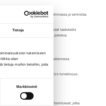
auttaa pitämään projektin budjetin hallinnassa ja varmistaa,
ttaa, että voit luottaa siihen, että saat laadukasta
Tietoja
tä saat parasta mahdollista laatua ja palvelua.
 ominaisuuksien tukemiseen
tiikka-alan
imman teknologian hyödyntämisestä tuotannossa.
ietoja muihin tietoihin, joita
ät kaikki vaatimukset ja standardit.
, mikä tarkoittaa, että ne täyttävät EU:n turvallisuus-,
Markkinointi
tämän ja tarjoaa nopeat ja joustavat toimitukset, jotka