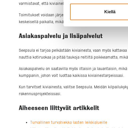
varmistavat, että kiviainekset ovat työmaalla ajallaan. Lasta
Kiellä
Toimitukset voidaan järjestää samalle tai viimeistään seuraava
keskeisellä paikalla, mikä tekee noudosta ja toimituksista en
Asiakaspalvelu ja lisäpalvelut
Seepsula ei tarjoa pelkästään kiviainesta, vaan myös kattavaa a
nauttia kotiruokaa ja pitää taukoja reitiltä poikkeamatta, mik
Asiakaspalvelu on saatavilla myös iltaisin ja lauantaisin, mikä
kumppanin, johon voit luottaa kaikissa kiviainestarpeissasi.
Kun tarvitset kiviainesta, valitse Seepsula. Meidän kilpail
rakennusprojekteissasi.
Aiheeseen liittyvät artikkelit
Turvallinen turvahiekka lasten leikkialueille