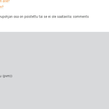
n alle?
en?
ivupohjan osa on poistettu tai se ei ole saatavilla: comments
u (pvm))