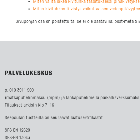
Miten valita oikea kivituhka tasoitukseksi pihakivetykse
Miten kivituhkan tiivistys vaikuttaa sen vedenpitävyyte
Sivupohjan osa on poistettu tai se ei ole saatavilla: post-meta S
PALVELUKESKUS
p. 010 3911 900
(matkapuhelinmaksu (mpm) ja lankapuhelimella paikallisverkkomaks
Tilaukset arkisin klo 7–16
Seepsulan tuotteilla on seuraavat laatusertifikaatit:
SFS-EN 12620
SFS-EN 13043