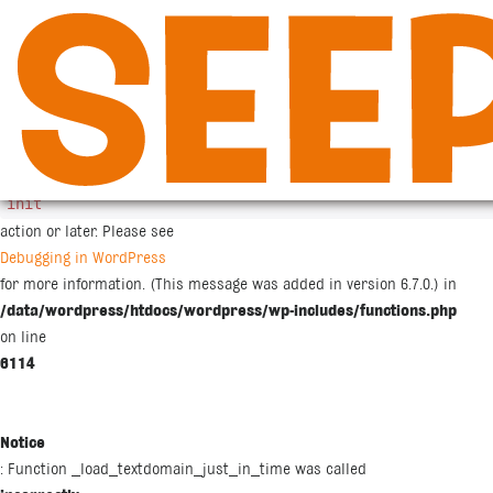
Siirry
sisältöön
Notice
: Function _load_textdomain_just_in_time was called
incorrectly
. Translation loading for the
woocommerce
domain was triggered too early. This is usually an indicator for some co
init
action or later. Please see
Debugging in WordPress
for more information. (This message was added in version 6.7.0.) in
/data/wordpress/htdocs/wordpress/wp-includes/functions.php
on line
6114
Notice
: Function _load_textdomain_just_in_time was called