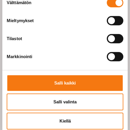
Välttämätön
valinta
Legendaarisen konekuskin
Mieltymykset
seikkailut
Seepsulan oma hahmo, legendaarinen konekuski,
Tilastot
seikkailee seuraavilla videoilla ja kertoo totuuksia
Seepsulaan liittyvistä aiheista. Sopivasti pilke
Markkinointi
silmäkulmassa, opettaen että monet puhuvat mutta
harvat tekevät…
Salli kaikki
Legenda kertoo vastuullisuudesta
Salli valinta
Konekuskien konekuski on tällä kerralla
toimistohommissa – kertomassa Seepsulan
Kiellä
vastuullisuusraportista, laatutiedoista ja