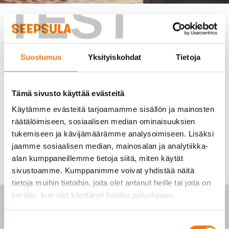
TEST
Suostumus
Yksityiskohdat
Tietoja
Seepsula introduction video
Get to know the Seepsula way of doing things in this
Tämä sivusto käyttää evästeitä
one-minute video.
Käytämme evästeitä tarjoamamme sisällön ja mainosten
Link to video
räätälöimiseen, sosiaalisen median ominaisuuksien
tukemiseen ja kävijämäärämme analysoimiseen. Lisäksi
jaamme sosiaalisen median, mainosalan ja analytiikka-
alan kumppaneillemme tietoja siitä, miten käytät
sivustoamme. Kumppanimme voivat yhdistää näitä
tietoja muihin tietoihin, joita olet antanut heille tai joita on
kerätty, kun olet käyttänyt heidän palvelujaan.
Suostumuksen