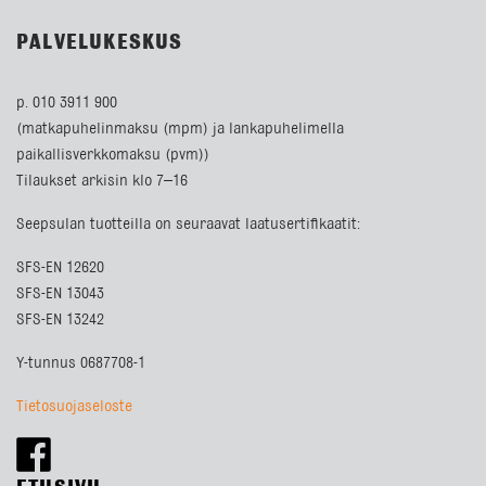
PALVELUKESKUS
p. 010 3911 900
(matkapuhelinmaksu (mpm) ja lankapuhelimella
paikallisverkkomaksu (pvm))
Tilaukset arkisin klo 7–16
Seepsulan tuotteilla on seuraavat laatusertifikaatit:
SFS-EN 12620
SFS-EN 13043
SFS-EN 13242
Y-tunnus 0687708-1
Tietosuojaseloste