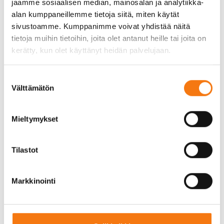
loukkaantumisriskiä. Tämä on erityisen tärkeää,
jaamme sosiaalisen median, mainosalan ja analytiikka-
kun kyseessä ovat pienet lapset, jotka saattavat
alan kumppaneillemme tietoja siitä, miten käytät
kaatua tai kompastua leikkiessään. Turvahiekka
sivustoamme. Kumppanimme voivat yhdistää näitä
myös imee hyvin vettä, mikä estää lätäköiden
tietoja muihin tietoihin, joita olet antanut heille tai joita on
muodostumisen ja tekee leikkialueesta
kerätty, kun olet käyttänyt heidän palvelujaan.
turvallisemman sateen jälkeen.
Suostumuksen
Toinen merkittävä etu on turvahiekan
Välttämätön
valinta
helppohoitoisuus. Se ei vaadi erityistä huoltoa, ja
sen voi tarvittaessa helposti lisätä tai vaihtaa.
Turvahiekka on myös luonnollinen ja
Mieltymykset
ympäristöystävällinen vaihtoehto, joka ei sisällä
haitallisia kemikaaleja tai aineita. Tämä tekee siitä
Tilastot
turvallisen valinnan niin lapsille kuin
ympäristöllekin.
Markkinointi
Turvahiekan asennus ja
ylläpito