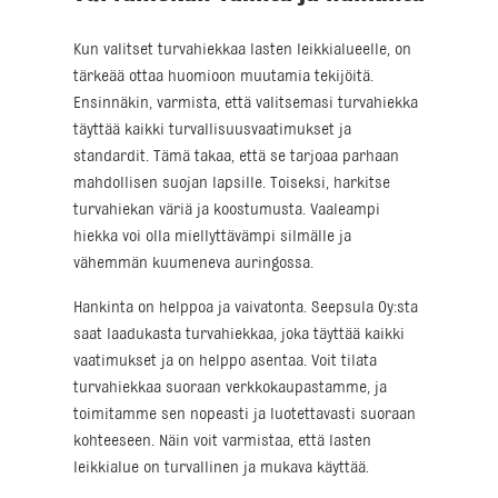
Kun valitset turvahiekkaa lasten leikkialueelle, on
tärkeää ottaa huomioon muutamia tekijöitä.
Ensinnäkin, varmista, että valitsemasi turvahiekka
täyttää kaikki turvallisuusvaatimukset ja
standardit. Tämä takaa, että se tarjoaa parhaan
mahdollisen suojan lapsille. Toiseksi, harkitse
turvahiekan väriä ja koostumusta. Vaaleampi
hiekka voi olla miellyttävämpi silmälle ja
vähemmän kuumeneva auringossa.
Hankinta on helppoa ja vaivatonta. Seepsula Oy:sta
saat laadukasta turvahiekkaa, joka täyttää kaikki
vaatimukset ja on helppo asentaa. Voit tilata
turvahiekkaa suoraan verkkokaupastamme, ja
toimitamme sen nopeasti ja luotettavasti suoraan
kohteeseen. Näin voit varmistaa, että lasten
leikkialue on turvallinen ja mukava käyttää.