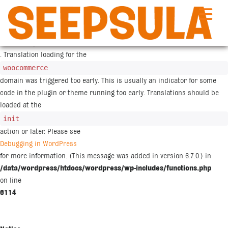
Siirry
sisältöön
Notice
: Function _load_textdomain_just_in_time was called
incorrectly
. Translation loading for the
woocommerce
domain was triggered too early. This is usually an indicator for some
code in the plugin or theme running too early. Translations should be
loaded at the
init
action or later. Please see
Debugging in WordPress
for more information. (This message was added in version 6.7.0.) in
/data/wordpress/htdocs/wordpress/wp-includes/functions.php
on line
6114