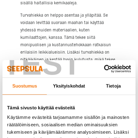
sisällä haitallisia kemikaaleja.
Turvahiekka on helppo asentaa ja ylläpitää. Se
voidaan levittää suoraan maahan tai käyttää
yhdessä muiden materiaalien, kuten
kumilaattojen, kanssa. Tämä tekee siitä
monipuolisen ja kustannustehokkaan ratkaisun
TEST
erilaisiin leikkialueisiin. Lisäksi turvahiekka on
pitkäikäinen ja kestää hyvin kulutusta, mikä tekee
siitä erinomaisen valinnan niin julkisiin kuin
yksityisiin leikkipaikkoihin.
Suostumus
Yksityiskohdat
Tietoja
Turvahiekan edut ja
ominaisuudet
Tämä sivusto käyttää evästeitä
Turvahiekka tarjoaa monia etuja verrattuna muihin
Käytämme evästeitä tarjoamamme sisällön ja mainosten
leikkialueiden materiaaleihin. Ensinnäkin se on
räätälöimiseen, sosiaalisen median ominaisuuksien
erittäin pehmeä ja joustava, mikä vähentää
tukemiseen ja kävijämäärämme analysoimiseen. Lisäksi