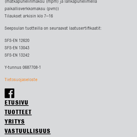
(matkapuhelinmaksu (mpm) ja lankapuhelimella
paikallisverkkomaksu (pvm))
Tilaukset arkisin klo 7–16
Seepsulan tuotteilla on seuraavat laatusertifikaatit:
SFS-EN 12620
SFS-EN 13043
SFS-EN 13242
Y-tunnus 0687708-1
Tietosuojaseloste
ETUSIVU
TUOTTEET
YRITYS
VASTUULLISUUS