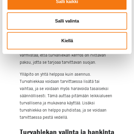
Salli kaikki
Turvahiekan asennus on yksinkertainen prosessi,
joka ei vaadi erityisiä työkaluja tai taitoja.
Ensimmäinen askel on valita sopiva alue ja
Salli valinta
varmistaa, että se on tasainen ja vapaa roskista.
Tämän jälkeen turvahiekka levitetään tasaisesti
Kiellä
alueelle, ja se voidaan tarvittaessa tasoittaa
haravalla tai muulla työkalulla. On tärkeää
varmistaa, että turvahiekan kerros on riittävän
paksu, jotta se tarjoaa tarvittavan suojan.
Ylläpito on yhtä helppoa kuin asennus.
Turvahiekkaa voidaan tarvittaessa lisätä tai
vaihtaa, ja se voidaan myös haravoida tasaiseksi
säännöllisesti. Tämä auttaa pitämään leikkialueen
turvallisena ja mukavana käyttää. Lisäksi
turvahiekka on helppo puhdistaa, ja se voidaan
tarvittaessa pestä vedellä.
Turvahiekan valinta ja hankinta