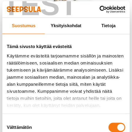
TEST
Suostumus
Yksityiskohdat
Tietoja
KALLIOSEPELI 3–6 MM
Hiekoitussepeli, liukkauden torjuntaan.
Tämä sivusto käyttää evästeitä
Käytämme evästeitä tarjoamamme sisällön ja mainosten
SEPELIT
räätälöimiseen, sosiaalisen median ominaisuuksien
tukemiseen ja kävijämäärämme analysoimiseen. Lisäksi
Sepeli on murskattua kiviainesta, josta hienoin aines on
jaamme sosiaalisen median, mainosalan ja analytiikka-
seulottu pois. Se sopii kohteisiin, joissa veden halutaan
alan kumppaneillemme tietoja siitä, miten käytät
valuvan kerrosten läpi, kuten esimerkiksi lattiarakenteiden
sivustoamme. Kumppanimme voivat yhdistää näitä
alle sekä salaojiin. Sitä voidaan myös käyttää pihalla
tietoja muihin tietoihin, joita olet antanut heille tai joita on
pintakerroksen verhoiluun, siitä ei kulkeudu hienoainesta
kerätty, kun olet käyttänyt heidän palvelujaan.
sisälle. Pestyä sepeliä, jossa hienoainesmäärä on minimoitu
pesulla, käytetään katkaisemaan veden kapillaarinen nousu
Suostumuksen
maasta rakenteisiin. Sepeleitä käytetään myös maisema- ja
Välttämätön
valinta
koristekiviaineksena.