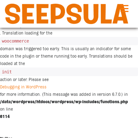
Siirry
sisältöön
Notice
: Function _load_textdomain_just_in_time was called
incorrectly
. Translation loading for the
woocommerce
domain was triggered too early. This is usually an indicator for some
code in the plugin or theme running too early. Translations should be
loaded at the
init
action or later. Please see
Debugging in WordPress
for more information. (This message was added in version 6.7.0.) in
/data/wordpress/htdocs/wordpress/wp-includes/functions.php
on line
6114