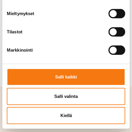
Mieltymykset
TUOTE SOVELTUU ESIMERKIKSI SEURAAVIIN
KOHTEISIIN
Tilastot
Hiekoitus
Markkinointi
Piha ja alueet
Salli kaikki
Salli valinta
Tilaa
Kiellä