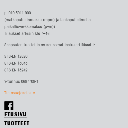
p. 010 3911 900
(matkapuhelinmaksu (mpm) ja lankapuhelimella
paikallisverkkomaksu (pvm))
Tilaukset arkisin klo 7–16
Seepsulan tuotteilla on seuraavat laatusertifikaatit:
SFS-EN 12620
SFS-EN 13043
SFS-EN 13242
Y-tunnus 0687708-1
Tietosuojaseloste
ETUSIVU
TUOTTEET