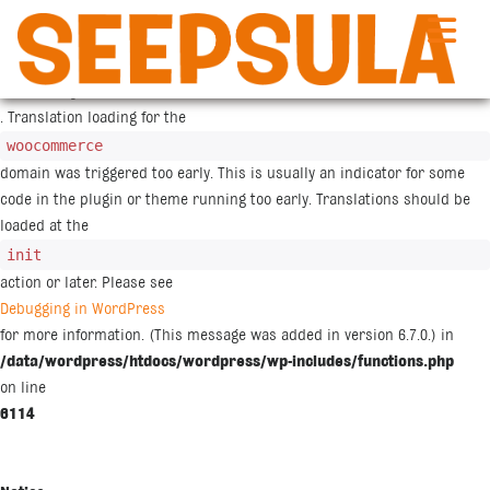
Siirry
sisältöön
Notice
: Function _load_textdomain_just_in_time was called
incorrectly
. Translation loading for the
woocommerce
domain was triggered too early. This is usually an indicator for some
code in the plugin or theme running too early. Translations should be
loaded at the
init
action or later. Please see
Debugging in WordPress
for more information. (This message was added in version 6.7.0.) in
/data/wordpress/htdocs/wordpress/wp-includes/functions.php
on line
6114