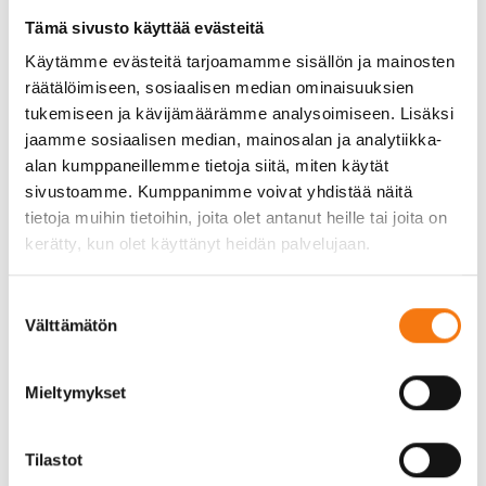
Tämä sivusto käyttää evästeitä
Käytämme evästeitä tarjoamamme sisällön ja mainosten
Seepsula on saanut
räätälöimiseen, sosiaalisen median ominaisuuksien
tukemiseen ja kävijämäärämme analysoimiseen. Lisäksi
uuden virtuaalisen
jaamme sosiaalisen median, mainosalan ja analytiikka-
alan kumppaneillemme tietoja siitä, miten käytät
apurin!
sivustoamme. Kumppanimme voivat yhdistää näitä
tietoja muihin tietoihin, joita olet antanut heille tai joita on
kerätty, kun olet käyttänyt heidän palvelujaan.
Seepsulan verkkosivuille on tänään 20.7.2022
avattu chat-tyyppinen palvelu auttamaan
Suostumuksen
asiakkaita löytämään etsimäänsä tietoa
Välttämätön
valinta
nopeammin ja aiheittain jäsennellysti, hyödyntäen
esimerkiksi usein kysyttyjä kysymyksiä
Mieltymykset
vastauksineen. Virtuaaliapurilta löytyy vastauksia
sekä kuluttaja- että yritysasiakkaille.
Tilastot
Käy kokeilemassa, osaisiko tuore apuri vastata