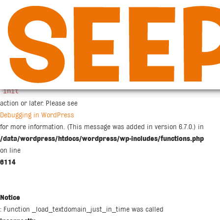
Siirry
sisältöön
Notice
: Function _load_textdomain_just_in_time was called
incorrectly
. Translation loading for the
woocommerce
domain was triggered too early. This is usually an indicator for some co
init
action or later. Please see
Debugging in WordPress
for more information. (This message was added in version 6.7.0.) in
/data/wordpress/htdocs/wordpress/wp-includes/functions.php
on line
6114
Notice
: Function _load_textdomain_just_in_time was called