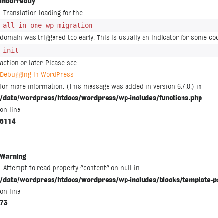
incorrectly
. Translation loading for the
all-in-one-wp-migration
domain was triggered too early. This is usually an indicator for some co
init
action or later. Please see
Debugging in WordPress
for more information. (This message was added in version 6.7.0.) in
/data/wordpress/htdocs/wordpress/wp-includes/functions.php
on line
6114
Warning
: Attempt to read property "content" on null in
/data/wordpress/htdocs/wordpress/wp-includes/blocks/template-p
on line
73