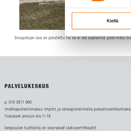
Kiellä
Sivupohjan osa on poistettu tai se ei ole saatavilla: post-meta S
PALVELUKESKUS
p. 010 3911 900
(matkapuhelinmaksu (mpm) ja lankapuhelimella paikallisverkkomaks
Tilaukset arkisin klo 7–16
Seepsulan tuotteilla on seuraavat laatusertifikaatit: