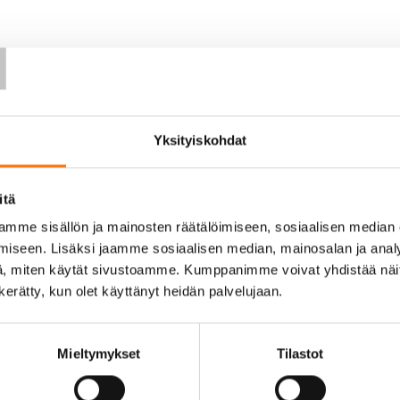
T
art.php
Yksityiskohdat
itä
mme sisällön ja mainosten räätälöimiseen, sosiaalisen median
iseen. Lisäksi jaamme sosiaalisen median, mainosalan ja analy
, miten käytät sivustoamme. Kumppanimme voivat yhdistää näitä t
n kerätty, kun olet käyttänyt heidän palvelujaan.
Mieltymykset
Tilastot