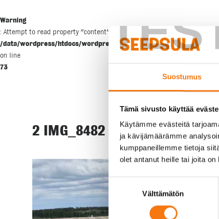
TES
Warning
: Attempt to read property "content" on null in
/data/wordpress/htdocs/wordpress/wp-includes/blocks/template-p
on line
73
Suostumus
Tämä sivusto käyttää eväste
Käytämme evästeitä tarjoama
2 IMG_8482
ja kävijämäärämme analysoim
kumppaneillemme tietoja siitä
olet antanut heille tai joita o
Suostumuksen
Välttämätön
valinta