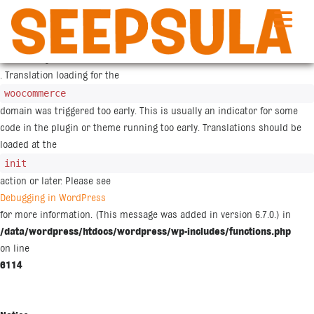
Siirry
sisältöön
Notice
: Function _load_textdomain_just_in_time was called
incorrectly
. Translation loading for the
woocommerce
domain was triggered too early. This is usually an indicator for some
code in the plugin or theme running too early. Translations should be
loaded at the
init
action or later. Please see
Debugging in WordPress
for more information. (This message was added in version 6.7.0.) in
/data/wordpress/htdocs/wordpress/wp-includes/functions.php
on line
6114