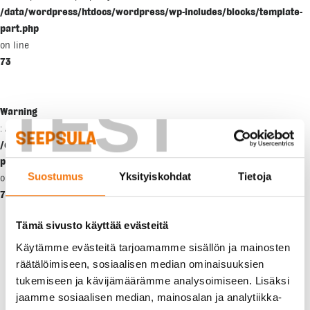
/data/wordpress/htdocs/wordpress/wp-includes/blocks/template-
part.php
on line
73
TEST
Warning
: Attempt to read property "content" on null in
/data/wordpress/htdocs/wordpress/wp-includes/blocks/template-
part.php
Suostumus
Yksityiskohdat
Tietoja
on line
73
Tämä sivusto käyttää evästeitä
Käytämme evästeitä tarjoamamme sisällön ja mainosten
räätälöimiseen, sosiaalisen median ominaisuuksien
tukemiseen ja kävijämäärämme analysoimiseen. Lisäksi
jaamme sosiaalisen median, mainosalan ja analytiikka-