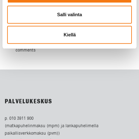
Aurinkoisin kesäterveisin,
Salli valinta
Seepsulan väki
Kiellä
Sivupohjan osa on poistettu tai se ei ole saatavilla: post-
meta Sivupohjan osa on poistettu tai se ei ole saatavilla:
comments
PALVELUKESKUS
p. 010 3911 900
(matkapuhelinmaksu (mpm) ja lankapuhelimella
paikallisverkkomaksu (pvm))