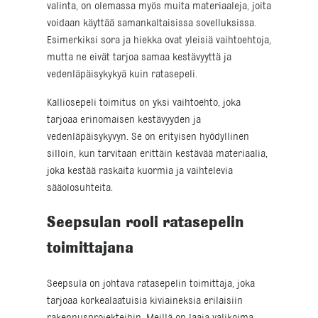
valinta, on olemassa myös muita materiaaleja, joita
voidaan käyttää samankaltaisissa sovelluksissa.
Esimerkiksi sora ja hiekka ovat yleisiä vaihtoehtoja,
mutta ne eivät tarjoa samaa kestävyyttä ja
vedenläpäisykykyä kuin ratasepeli.
Kalliosepeli toimitus on yksi vaihtoehto, joka
tarjoaa erinomaisen kestävyyden ja
vedenläpäisykyvyn. Se on erityisen hyödyllinen
silloin, kun tarvitaan erittäin kestävää materiaalia,
joka kestää raskaita kuormia ja vaihtelevia
sääolosuhteita.
Seepsulan rooli ratasepelin
toimittajana
Seepsula on johtava ratasepelin toimittaja, joka
tarjoaa korkealaatuisia kiviaineksia erilaisiin