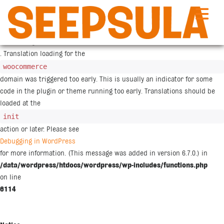
Siirry
sisältöön
Notice
: Function _load_textdomain_just_in_time was called
incorrectly
. Translation loading for the
woocommerce
domain was triggered too early. This is usually an indicator for some
code in the plugin or theme running too early. Translations should be
loaded at the
init
action or later. Please see
Debugging in WordPress
for more information. (This message was added in version 6.7.0.) in
/data/wordpress/htdocs/wordpress/wp-includes/functions.php
on line
6114