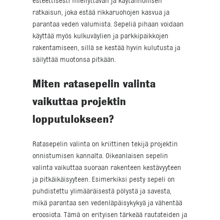
esteettisesti miellyttävän ja käytännöllisen
ratkaisun, joka estää rikkaruohojen kasvua ja
parantaa veden valumista. Sepeliä pihaan voidaan
käyttää myös kulkuväylien ja parkkipaikkojen
rakentamiseen, sillä se kestää hyvin kulutusta ja
säilyttää muotonsa pitkään.
Miten ratasepelin valinta
vaikuttaa projektin
lopputulokseen?
Ratasepelin valinta on kriittinen tekijä projektin
onnistumisen kannalta. Oikeanlaisen sepelin
valinta vaikuttaa suoraan rakenteen kestävyyteen
ja pitkäikäisyyteen. Esimerkiksi pesty sepeli on
puhdistettu ylimääräisestä pölystä ja savesta,
mikä parantaa sen vedenläpäisykykyä ja vähentää
eroosiota. Tämä on erityisen tärkeää rautateiden ja