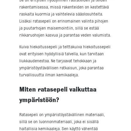
Se on erityisen hyödyllinen rautateiden ja teiden
rakentamisessa, missä rakenteiden on kestettävä
raskaita kuormia ja vaihtelevia sääolosuhteita.
Lisäksi ratasepeli on erinomainen valinta pihojen
ja puutarhojen maisemointiin, sillä se estää
rikkaruohojen kasvua ja parantaa veden valumista.
Kuiva hiekoitussepeli ja telttakuiva hiekoitussepeli
ovat erityisen hyödyllisiä talvella, kun tarvitaan
liukkaudenestoa. Ne tarjoavat tehokkaan ja
ympäristöystävällisen ratkaisun, joka parantaa
turvallisuutta ilman kemikaaleja.
Miten ratasepeli vaikuttaa
ympäristöön?
Ratasepeli on ympäristöystävällinen materiaali,
sillä se on luonnonmateriaali, joka ei sisällä
haitallisia kemikaaleja. Sen käyttö vähentää