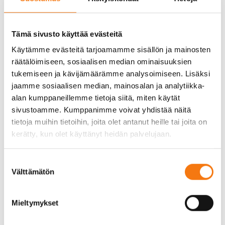
veden hallinta on tärkeää. Toisin kuin monet muut
materiaalit, ratasepeli ei kerää vettä, mikä
vähentää eroosion ja rakenteiden vaurioitumisen
Tämä sivusto käyttää evästeitä
riskiä.
Käytämme evästeitä tarjoamamme sisällön ja mainosten
räätälöimiseen, sosiaalisen median ominaisuuksien
Toinen etu on ratasepelin kestävyys. Se kestää
tukemiseen ja kävijämäärämme analysoimiseen. Lisäksi
hyvin raskaita kuormia ja säilyttää muotonsa
jaamme sosiaalisen median, mainosalan ja analytiikka-
pitkään, mikä tekee siitä ihanteellisen valinnan
alan kumppaneillemme tietoja siitä, miten käytät
rautateiden ja teiden rakentamiseen. Lisäksi
sivustoamme. Kumppanimme voivat yhdistää näitä
ratasepeli on ympäristöystävällinen vaihtoehto,
tietoja muihin tietoihin, joita olet antanut heille tai joita on
sillä se on luonnonmateriaali, joka ei sisällä
kerätty, kun olet käyttänyt heidän palvelujaan.
haitallisia kemikaaleja.
Kuinka ratasepelin laatu
Suostumuksen
Välttämätön
valinta
varmistetaan?
Mieltymykset
Ratasepelin laatu varmistetaan huolellisella
valvonnalla ja testauksella. Meillä Seepsulassa on