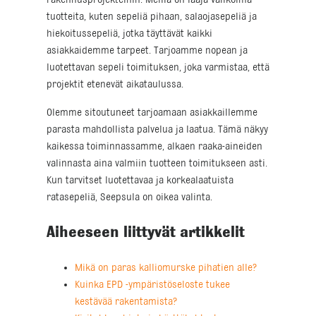
rakennusprojekteihin. Meillä on laaja valikoima
tuotteita, kuten sepeliä pihaan, salaojasepeliä ja
hiekoitussepeliä, jotka täyttävät kaikki
asiakkaidemme tarpeet. Tarjoamme nopean ja
luotettavan sepeli toimituksen, joka varmistaa, että
projektit etenevät aikataulussa.
Olemme sitoutuneet tarjoamaan asiakkaillemme
parasta mahdollista palvelua ja laatua. Tämä näkyy
kaikessa toiminnassamme, alkaen raaka-aineiden
valinnasta aina valmiin tuotteen toimitukseen asti.
Kun tarvitset luotettavaa ja korkealaatuista
ratasepeliä, Seepsula on oikea valinta.
Aiheeseen liittyvät artikkelit
Mikä on paras kalliomurske pihatien alle?
Kuinka EPD -ympäristöseloste tukee
kestävää rakentamista?