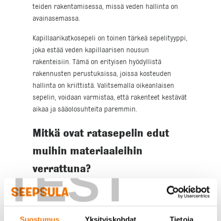
teiden rakentamisessa, missä veden hallinta on
avainasemassa.
Kapillaarikatkosepeli on toinen tärkeä sepelityyppi,
joka estää veden kapillaarisen nousun
rakenteisiin. Tämä on erityisen hyödyllistä
rakennusten perustuksissa, joissa kosteuden
hallinta on kriittistä. Valitsemalla oikeanlaisen
sepelin, voidaan varmistaa, että rakenteet kestävät
aikaa ja sääolosuhteita paremmin.
Mitkä ovat ratasepelin edut
muihin materiaaleihin
TEST
verrattuna?
Ratasepelin yksi merkittävimmistä eduista on sen
erinomainen vedenläpäisykyky. Tämä ominaisuus
tekee siitä ihanteellisen valinnan alueille, joissa
Suostumus
Yksityiskohdat
Tietoja