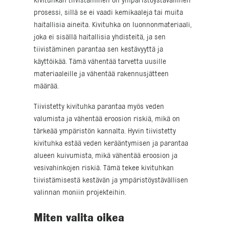
Kivituhkan tiivistäminen on ympäristöystävällinen
prosessi, sillä se ei vaadi kemikaaleja tai muita
haitallisia aineita. Kivituhka on luonnonmateriaali,
joka ei sisällä haitallisia yhdisteitä, ja sen
tiivistäminen parantaa sen kestävyyttä ja
käyttöikää. Tämä vähentää tarvetta uusille
materiaaleille ja vähentää rakennusjätteen
määrää.
Tiivistetty kivituhka parantaa myös veden
valumista ja vähentää eroosion riskiä, mikä on
tärkeää ympäristön kannalta. Hyvin tiivistetty
kivituhka estää veden kerääntymisen ja parantaa
alueen kuivumista, mikä vähentää eroosion ja
vesivahinkojen riskiä. Tämä tekee kivituhkan
tiivistämisestä kestävän ja ympäristöystävällisen
valinnan moniin projekteihin.
Miten valita oikea