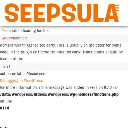
Siirry
sisältöön
Notice
: Function _load_textdomain_just_in_time was called
incorrectly
. Translation loading for the
woocommerce
domain was triggered too early. This is usually an indicator for some
code in the plugin or theme running too early. Translations should be
loaded at the
init
action or later. Please see
Debugging in WordPress
for more information. (This message was added in version 6.7.0.) in
/data/wordpress/htdocs/wordpress/wp-includes/functions.php
on line
6114