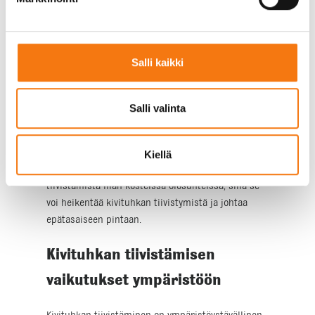
johtaa epätasaiseen pintaan ja heikentyneeseen
kantavuuteen. Tämä voidaan välttää varmistamalla,
että käytetään riittävää tiivistysvoimaa ja että
tiivistys tehdään useissa kerroksissa. On myös
Salli kaikki
tärkeää varmistaa, että kivituhka on tasaisesti
levitetty ennen tiivistämistä.
Salli valinta
Toinen yleinen virhe on vääränlaisten työkalujen
käyttö, mikä voi johtaa epätasaiseen tiivistykseen.
On tärkeää valita oikeat työkalut projektin koon ja
Kiellä
vaatimusten mukaan. Lisäksi on tärkeää välttää
tiivistämistä liian kosteissa olosuhteissa, sillä se
voi heikentää kivituhkan tiivistymistä ja johtaa
epätasaiseen pintaan.
Kivituhkan tiivistämisen
vaikutukset ympäristöön