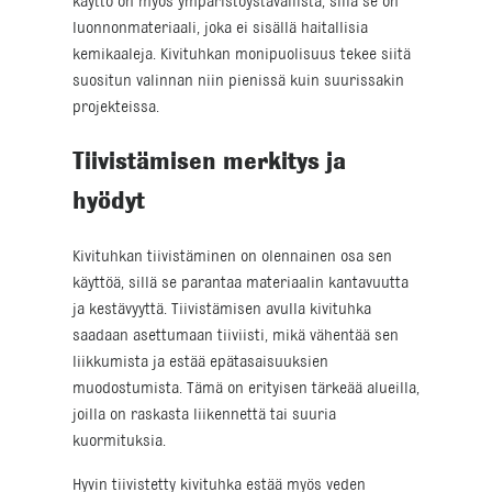
käyttö on myös ympäristöystävällistä, sillä se on
luonnonmateriaali, joka ei sisällä haitallisia
kemikaaleja. Kivituhkan monipuolisuus tekee siitä
suositun valinnan niin pienissä kuin suurissakin
projekteissa.
Tiivistämisen merkitys ja
hyödyt
Kivituhkan tiivistäminen on olennainen osa sen
käyttöä, sillä se parantaa materiaalin kantavuutta
ja kestävyyttä. Tiivistämisen avulla kivituhka
saadaan asettumaan tiiviisti, mikä vähentää sen
liikkumista ja estää epätasaisuuksien
muodostumista. Tämä on erityisen tärkeää alueilla,
joilla on raskasta liikennettä tai suuria
kuormituksia.
Hyvin tiivistetty kivituhka estää myös veden