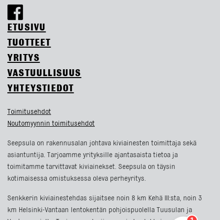
ETUSIVU
TUOTTEET
YRITYS
VASTUULLISUUS
YHTEYSTIEDOT
Toimitusehdot
Noutomyynnin toimitusehdot
Seepsula on rakennusalan johtava kiviainesten toimittaja sekä
asiantuntija. Tarjoamme yrityksille ajantasaista tietoa ja
toimitamme tarvittavat kiviainekset. Seepsula on täysin
kotimaisessa omistuksessa oleva perheyritys.
Senkkerin kiviainestehdas sijaitsee noin 8 km Kehä III:sta, noin 3
km Helsinki-Vantaan lentokentän pohjoispuolella Tuusulan ja