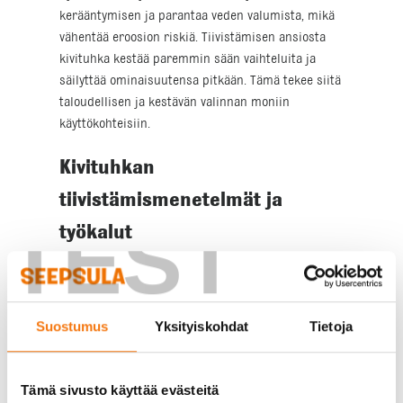
kerääntymisen ja parantaa veden valumista, mikä
vähentää eroosion riskiä. Tiivistämisen ansiosta
kivituhka kestää paremmin sään vaihteluita ja
säilyttää ominaisuutensa pitkään. Tämä tekee siitä
taloudellisen ja kestävän valinnan moniin
käyttökohteisiin.
Kivituhkan
tiivistämismenetelmät ja
TEST
työkalut
Kivituhkan tiivistämiseen on useita menetelmiä,
joista yleisimpiä ovat mekaaniset menetelmät,
kuten tärylevy ja jyrä. Tärylevy on erityisen tehokas
Suostumus
Yksityiskohdat
Tietoja
pienillä ja keskikokoisilla alueilla, sillä se tiivistää
kivituhkan tasaisesti ja nopeasti. Jyrä puolestaan
soveltuu laajemmille alueille, kuten teille ja
Tämä sivusto käyttää evästeitä