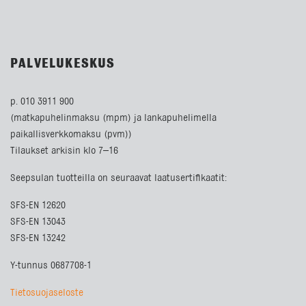
PALVELUKESKUS
p. 010 3911 900
(matkapuhelinmaksu (mpm) ja lankapuhelimella
paikallisverkkomaksu (pvm))
Tilaukset arkisin klo 7–16
Seepsulan tuotteilla on seuraavat laatusertifikaatit:
SFS-EN 12620
SFS-EN 13043
SFS-EN 13242
Y-tunnus 0687708-1
Tietosuojaseloste