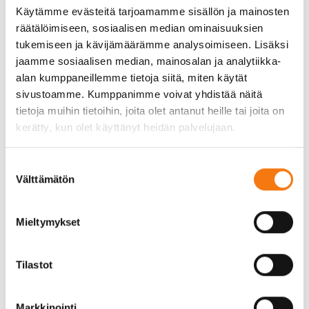
parkkipaikoille, joissa tarvitaan suurempaa
Käytämme evästeitä tarjoamamme sisällön ja mainosten
tiivistysvoimaa.
räätälöimiseen, sosiaalisen median ominaisuuksien
tukemiseen ja kävijämäärämme analysoimiseen. Lisäksi
Manuaaliset menetelmät, kuten käsitiivistimet,
jaamme sosiaalisen median, mainosalan ja analytiikka-
voivat olla hyödyllisiä pienissä projekteissa tai
alan kumppaneillemme tietoja siitä, miten käytät
ahtaissa tiloissa, joissa suuremmat koneet eivät
sivustoamme. Kumppanimme voivat yhdistää näitä
mahdu. On tärkeää valita oikea työkalu projektin
tietoja muihin tietoihin, joita olet antanut heille tai joita on
koon ja vaatimusten mukaan, jotta saavutetaan
kerätty, kun olet käyttänyt heidän palvelujaan.
paras mahdollinen lopputulos. Oikein valitut
menetelmät ja työkalut varmistavat, että kivituhka
tiivistyy tasaisesti ja kestää käytössä pitkään.
Suostumuksen
Välttämätön
valinta
Yleiset virheet kivituhkan
tiivistämisessä ja kuinka ne
Mieltymykset
välttää
Tilastot
Yksi yleisimmistä virheistä kivituhkan
tiivistämisessä on riittämätön tiivistys, joka voi
Markkinointi