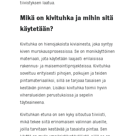
tiivistyksen laatua.
Mikä on kivituhka ja mihin sitä
käytetään?
Kivituhka on hienojakoista kiviainesta, joka syntyy
kiven murskausprosessissa. Se on monikäyttöinen
materiaali, jota käytetään laajasti erilaisissa
rakennus- ja maisemointiprojekteissa. Kivituhka
soveltuu erityisesti pihojen, polkujen ja teiden
pintamateriaaliksi, sillä se tarjoaa tasaisen ja
kestävän pinnan. Lisäksi kivituhka toimii hyvin
viheralueiden perustuksissa ja sepelin
täyteaineena.
Kivituhkan etuna on sen kyky sitoutua tiiviisti,
mikä tekee siitä erinomaisen valinnan alueille,
joilla tarvitaan kestävää ja tasaista pintaa. Sen