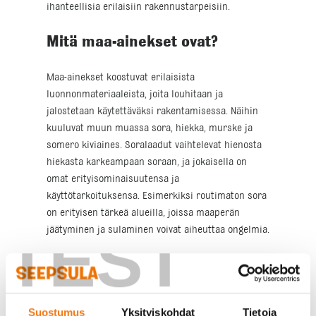
ihanteellisia erilaisiin rakennustarpeisiin.
Mitä maa-ainekset ovat?
Maa-ainekset koostuvat erilaisista
luonnonmateriaaleista, joita louhitaan ja
jalostetaan käytettäväksi rakentamisessa. Näihin
kuuluvat muun muassa sora, hiekka, murske ja
somero kiviaines. Soralaadut vaihtelevat hienosta
hiekasta karkeampaan soraan, ja jokaisella on
omat erityisominaisuutensa ja
käyttötarkoituksensa. Esimerkiksi routimaton sora
on erityisen tärkeä alueilla, joissa maaperän
TEST
jäätyminen ja sulaminen voivat aiheuttaa ongelmia.
Miten maa-aineksia käytetään
rakentamisessa?
Suostumus
Yksityiskohdat
Tietoja