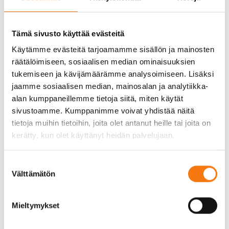
Rakentamisessa maa-aineksia käytetään monin eri
tavoin. Ne toimivat perustana teille ja
rakennuksille, ja niiden avulla voidaan luoda
Tämä sivusto käyttää evästeitä
tasaisia ja kestäviä pintoja. Soran tiivistäminen on
Käytämme evästeitä tarjoamamme sisällön ja mainosten
tärkeä vaihe, joka varmistaa, että maa-aines pysyy
räätälöimiseen, sosiaalisen median ominaisuuksien
paikoillaan ja kestää painetta. Routimaton sora on
tukemiseen ja kävijämäärämme analysoimiseen. Lisäksi
erityisen hyödyllinen teiden ja muiden rakenteiden
jaamme sosiaalisen median, mainosalan ja analytiikka-
alla, koska se estää maaperän liikkumista
alan kumppaneillemme tietoja siitä, miten käytät
lämpötilan vaihteluiden vuoksi.
sivustoamme. Kumppanimme voivat yhdistää näitä
tietoja muihin tietoihin, joita olet antanut heille tai joita on
Lisäksi maa-aineksia käytetään maisemoinnissa ja
kerätty, kun olet käyttänyt heidän palvelujaan.
viheralueiden rakentamisessa, missä ne auttavat
luomaan esteettisesti miellyttäviä ja toimivia
ympäristöjä. Somero kiviainesta voidaan käyttää
Suostumuksen
Välttämätön
myös vedenhallintajärjestelmissä, koska se
valinta
mahdollistaa hyvän veden läpäisyn ja estää
eroosiota.
Mieltymykset
Mitkä ovat maa-ainesten edut