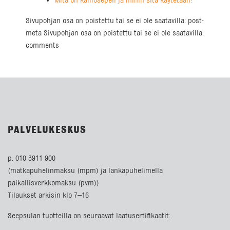
Mitä on kalliosepeli ja mihin sitä käytetään?
Sivupohjan osa on poistettu tai se ei ole saatavilla: post-
meta Sivupohjan osa on poistettu tai se ei ole saatavilla:
comments
PALVELUKESKUS
p. 010 3911 900
(matkapuhelinmaksu (mpm) ja lankapuhelimella
paikallisverkkomaksu (pvm))
Tilaukset arkisin klo 7–16
Seepsulan tuotteilla on seuraavat laatusertifikaatit: