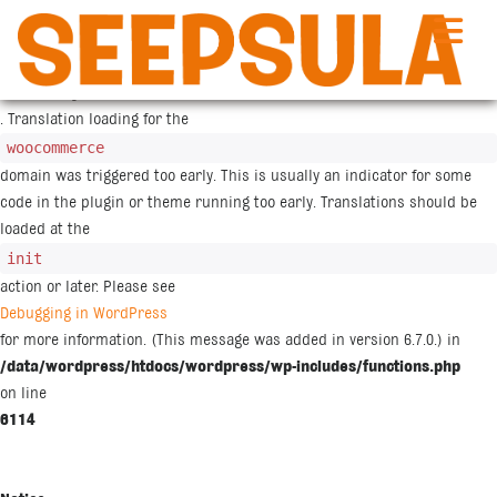
Siirry
sisältöön
Notice
: Function _load_textdomain_just_in_time was called
incorrectly
. Translation loading for the
woocommerce
domain was triggered too early. This is usually an indicator for some
code in the plugin or theme running too early. Translations should be
loaded at the
init
action or later. Please see
Debugging in WordPress
for more information. (This message was added in version 6.7.0.) in
/data/wordpress/htdocs/wordpress/wp-includes/functions.php
on line
6114