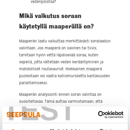
vedenpoistoa?
Mikä vaikutus soraan
käytetyllä maaperällä on?
Maaperän laatu vaikuttaa merkittävästi soralaadun
valintaan. Jos maaperä on savinen tai tiivis,
tarvitaan hyvin vettä läpäisevää soraa, kuten
sepeliä, jotta vältetään veden kerääntyminen ja
mahdolliset routavauriot. Hiekkainen maaperä
puolestaan voi vaatia kalliomursketta kantavuuden
parantamiseksi.
Maaperän analysointi ennen soran valintaa on
TEST
suositeltavaa. Tämä auttaa varmistamaan, että
valittu soralaatu tukee maaperän ominaisuuksia ja
parantaa pihan kestävyyttä.
Kuinka huomioida vedenpoisto