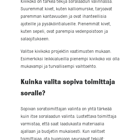
Kivikoko on tärkeä tekijä soralaadun valinnassa.
Suuremmat kivet, kuten kalliomurske, tarjoavat
paremman kantavuuden ja ovat ihanteellisia
ajoteille ja pysäköintialueille. Pienemmät kivet,
kuten sepeli, ovat parempia vedenpoistoon ja
salaojitukseen.
Valitse kivikoko projektin vaatimusten mukaan.
Esimerkiksi leikkialueilla pienempi kivikoko voi olla
mukavampi ja turvallisempi vaihtoehto.
Kuinka valita sopiva toimittaja
soralle?
Sopivan soratoimittajan valinta on yhtä tärkeää
kuin itse soralaadun valinta. Luotettava toimittaja
varmistaa, että saat laadukasta materiaalia
ajallaan ja budjetin mukaisesti. Kun valitset
toimittajaa, ota huomioon seuraavat tekijät: