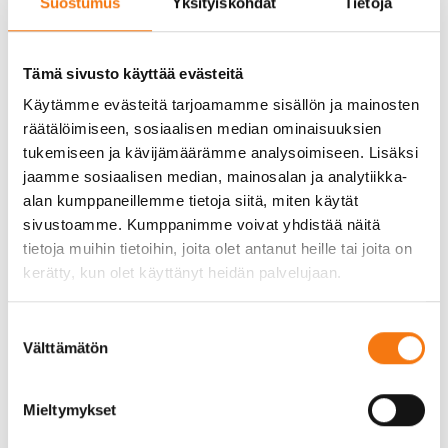
Suostumus
Yksityiskohdat
Tietoja
piharakentamisessa?
Tämä sivusto käyttää evästeitä
Vedenpoisto on olennainen osa piharakentamista,
Käytämme evästeitä tarjoamamme sisällön ja mainosten
ja oikean soralaadun valinta voi parantaa
räätälöimiseen, sosiaalisen median ominaisuuksien
vedenpoistoa merkittävästi. Sepeli on erinomainen
tukemiseen ja kävijämäärämme analysoimiseen. Lisäksi
valinta, koska sen rakenne mahdollistaa veden
jaamme sosiaalisen median, mainosalan ja analytiikka-
tehokkaan läpäisyn. Salaojitus ja sorakerrosten
alan kumppaneillemme tietoja siitä, miten käytät
oikea asettelu ovat myös tärkeitä vedenpoiston
sivustoamme. Kumppanimme voivat yhdistää näitä
kannalta.
tietoja muihin tietoihin, joita olet antanut heille tai joita on
Varmista, että sorakerrokset ovat riittävän paksuja
kerätty, kun olet käyttänyt heidän palvelujaan.
ja että ne on asennettu oikeaan kaltevuuteen, jotta
vesi ohjautuu pois rakenteista. Tämä estää veden
Suostumuksen
kerääntymisen ja vähentää eroosion riskiä.
Välttämätön
valinta
Mitä ympäristövaikutuksia
Mieltymykset
sora tuo mukanaan?