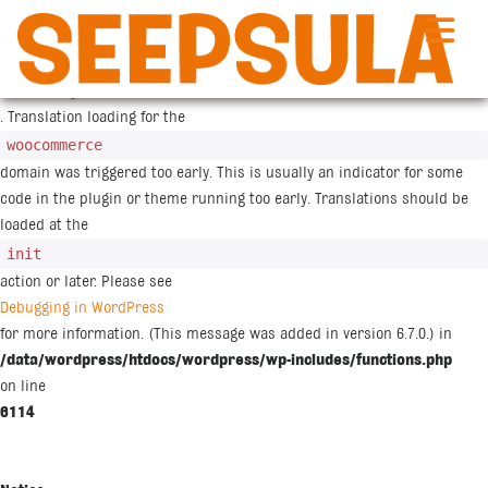
Siirry
sisältöön
Notice
: Function _load_textdomain_just_in_time was called
incorrectly
. Translation loading for the
woocommerce
domain was triggered too early. This is usually an indicator for some
code in the plugin or theme running too early. Translations should be
loaded at the
init
action or later. Please see
Debugging in WordPress
for more information. (This message was added in version 6.7.0.) in
/data/wordpress/htdocs/wordpress/wp-includes/functions.php
on line
6114