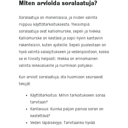
Miten arvioida soralaatuja?
Soralaatuja on monenlaisia, ja niiden valinta
riippuu käyttötarkoituksesta. Yleisimpiä
soralaatuja ovat kalliomurske, sepeli ja hiekka.
Kalliomurske on kestävä ja sopii hyvin kantaviin
rakenteisiin, kuten ajoteille. Sepeli puolestaan on
hyvä valinta salaojitukseen ja vedenpoistoon, koska
se ei tiivisty helposti. Hiekka on erinomainen
valinta leikkialueille ja nurmikon pohjaksi.
Kun arvioit soralaatuja, ota huomioon seuraavat
tekijät:
Käyttötarkoitus: Mihin tarkoitukseen soraa
tarvitaan?
Kantavuus: Kuinka paljon painoa soran on
kestettävä?
Veden läpäisevyys: Tarvitaanko hyvää