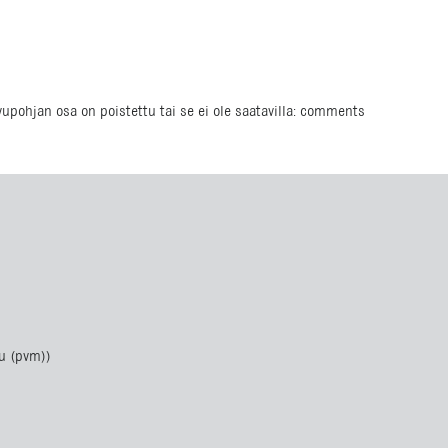
ivupohjan osa on poistettu tai se ei ole saatavilla: comments
u (pvm))