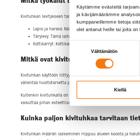
Mitkä työkalut tarvitaan kivituhkan le
Käytämme evästeitä tarjoama
ja kävijämäärämme analysoim
Kivituhkan levitykseen tarvitaan muutamia perusvälineitä, jotk
kumppaneillemme tietoja siitä
olet antanut heille tai joita o
Lapio ja harava: Näillä työkaluilla kivituhka voidaan levit
Tärylevy: Tämä laite on välttämätön murskeen tiivistämis
Suostumuksen
Kottikärryt: Kottikärryillä kivituhkaa on helppo kuljettaa 
Välttämätön
valinta
Mitkä ovat kivituhkan hyödyt ja haitat
Kivituhkan käyttöön liittyy useita etuja. Se on edullinen ja he
vähentää huoltotarvetta pitkällä aikavälillä.
Kiellä
Kuitenkin kivituhkalla on myös joitakin haittoja. Se voi esimerk
vaikuttaa pihan esteettiseen ilmeeseen.
Kuinka paljon kivituhkaa tarvitaan tiet
Kivituhkan määrän laskeminen riippuu alueen koosta ja halutus