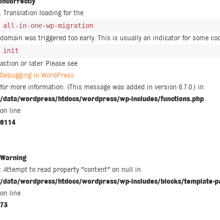
incorrectly
. Translation loading for the
all-in-one-wp-migration
domain was triggered too early. This is usually an indicator for some co
init
action or later. Please see
Debugging in WordPress
for more information. (This message was added in version 6.7.0.) in
/data/wordpress/htdocs/wordpress/wp-includes/functions.php
on line
6114
Warning
: Attempt to read property "content" on null in
/data/wordpress/htdocs/wordpress/wp-includes/blocks/template-p
on line
73