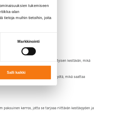
 ominaisuuksien tukemiseen
tiikka-alan
ietoja muihin tietoihin, joita
Markkinointi
Kivituhkan kovettuminen tekee siitä erityisen kestävän, mikä
Salli kaikki
si kivituhkan väri voi haalistua ajan myötä, mikä saattaa
 paksuinen kerros, jotta se tarjoaa riittävän kestävyyden ja