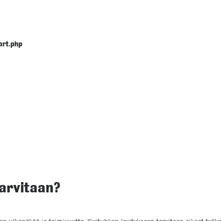
art.php
tarvitaan?