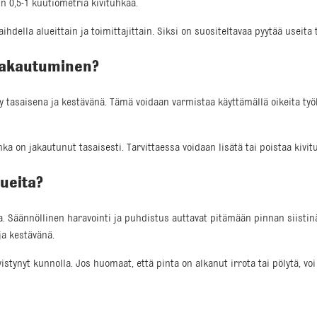
n 0,5-1 kuutiometriä kivituhkaa.
hdella alueittain ja toimittajittain. Siksi on suositeltavaa pyytää useit
 jakautuminen?
 tasaisena ja kestävänä. Tämä voidaan varmistaa käyttämällä oikeita työkal
hka on jakautunut tasaisesti. Tarvittaessa voidaan lisätä tai poistaa kivi
lueita?
a. Säännöllinen haravointi ja puhdistus auttavat pitämään pinnan siistinä
ja kestävänä.
istynyt kunnolla. Jos huomaat, että pinta on alkanut irrota tai pölytä, voi 