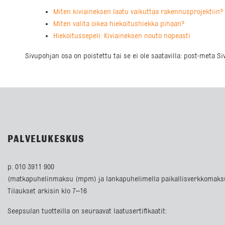
Miten kiviaineksen laatu vaikuttaa rakennusprojektiin?
Miten valita oikea hiekoitushiekka pihaan?
Hiekoitussepeli: Kiviaineksen nouto nopeasti
Sivupohjan osa on poistettu tai se ei ole saatavilla: post-meta S
PALVELUKESKUS
p. 010 3911 900
(matkapuhelinmaksu (mpm) ja lankapuhelimella paikallisverkkomaks
Tilaukset arkisin klo 7–16
Seepsulan tuotteilla on seuraavat laatusertifikaatit: