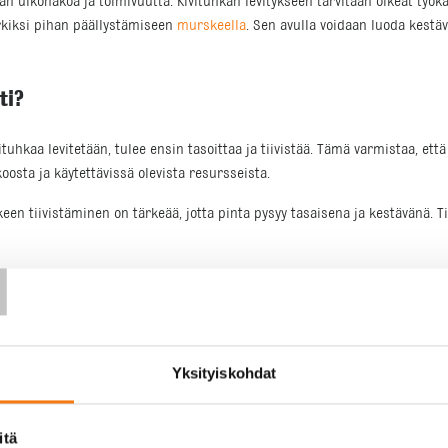
n ulkonäköä ja toimivuutta. Kivituhkan levitykseen tarvitaan oikeat työka
rkiksi pihan päällystämiseen
murskeella
. Sen avulla voidaan luoda kestäv
ti?
ivituhkaa levitetään, tulee ensin tasoittaa ja tiivistää. Tämä varmistaa, ett
koosta ja käytettävissä olevista resursseista.
skeen tiivistäminen on tärkeää, jotta pinta pysyy tasaisena ja kestävänä. 
T
eissa eri kohteissa. Yksi yleisimmistä käyttökohteista on kivituhka piha
puutarhapolkujen ja leikkialueiden päällystämiseen.
Yksityiskohdat
käyttää myös julkisissa tiloissa, kuten puistoissa ja urheilualueilla, jois
itä