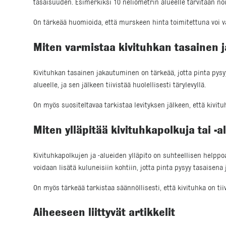
tasaisuuden. Esimerkiksi 10 neliömetrin alueelle tarvitaan noi
On tärkeää huomioida, että murskeen hinta toimitettuna voi vai
Miten varmistaa kivituhkan tasainen
Kivituhkan tasainen jakautuminen on tärkeää, jotta pinta pysyy
alueelle, ja sen jälkeen tiivistää huolellisesti tärylevyllä.
On myös suositeltavaa tarkistaa levityksen jälkeen, että kivitu
Miten ylläpitää kivituhkapolkuja tai -a
Kivituhkapolkujen ja -alueiden ylläpito on suhteellisen helppo
voidaan lisätä kuluneisiin kohtiin, jotta pinta pysyy tasaisena 
On myös tärkeää tarkistaa säännöllisesti, että kivituhka on tiiv
Aiheeseen liittyvät artikkelit