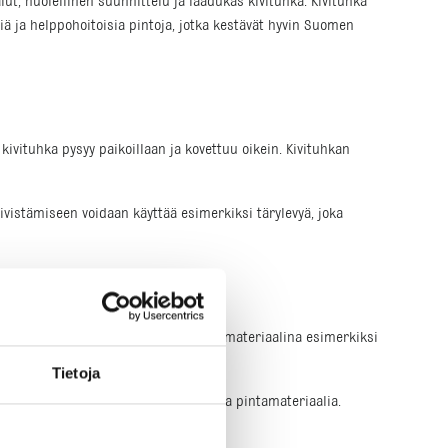
lut, huolellinen suunnittelu ja laadukas kivituhka. Kivituhka
iä ja helppohoitoisia pintoja, jotka kestävät hyvin Suomen
ä kivituhka pysyy paikoillaan ja kovettuu oikein. Kivituhkan
Tiivistämiseen voidaan käyttää esimerkiksi tärylevyä, joka
an, jossa se toimii erinomaisena pintamateriaalina esimerkiksi
Tietoja
sa tarvitaan kestävää ja helppohoitoista pintamateriaalia.