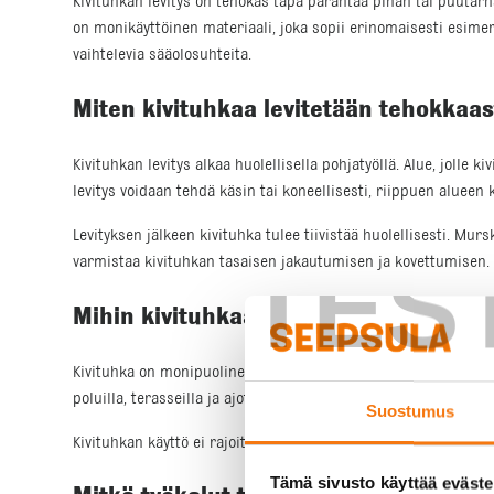
Kivituhkan levitys on tehokas tapa parantaa pihan tai puutarha
on monikäyttöinen materiaali, joka sopii erinomaisesti esime
vaihtelevia sääolosuhteita.
Miten kivituhkaa levitetään tehokkaas
Kivituhkan levitys alkaa huolellisella pohjatyöllä. Alue, jolle k
levitys voidaan tehdä käsin tai koneellisesti, riippuen alueen 
Levityksen jälkeen kivituhka tulee tiivistää huolellisesti. Mur
TES
varmistaa kivituhkan tasaisen jakautumisen ja kovettumisen.
Mihin kivituhkaa voidaan käyttää?
Kivituhka on monipuolinen materiaali, jota voidaan käyttää us
poluilla, terasseilla ja ajoteillä. Kivituhka sopii myös hyvin 
Suostumus
Kivituhkan käyttö ei rajoitu pelkästään pihoihin. Sitä voidaan 
Tämä sivusto käyttää eväste