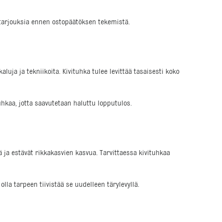
a tarjouksia ennen ostopäätöksen tekemistä.
uja ja tekniikoita. Kivituhka tulee levittää tasaisesti koko
tuhkaa, jotta saavutetaan haluttu lopputulos.
 ja estävät rikkakasvien kasvua. Tarvittaessa kivituhkaa
olla tarpeen tiivistää se uudelleen tärylevyllä.