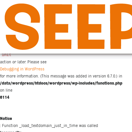
Siirry
sisältöön
Notice
: Function _load_textdomain_just_in_time was called
incorrectly
. Translation loading for the
woocommerce
domain was triggered too early. This is usually an indicator for some co
init
action or later. Please see
Debugging in WordPress
for more information. (This message was added in version 6.7.0.) in
/data/wordpress/htdocs/wordpress/wp-includes/functions.php
on line
6114
Notice
: Function _load_textdomain_just_in_time was called