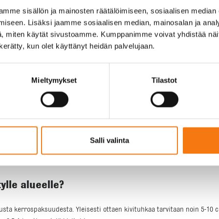
vitykseen?
mme sisällön ja mainosten räätälöimiseen, sosiaalisen median
iseen. Lisäksi jaamme sosiaalisen median, mainosalan ja analy
a helpottavat työn suorittamista. Näitä ovat esimerkiksi:
, miten käytät sivustoamme. Kumppanimme voivat yhdistää näitä t
n kerätty, kun olet käyttänyt heidän palvelujaan.
tää tasaisesti halutulle alueelle.
een, jotta kivituhka kovettuu ja pysyy paikoillaan.
paikasta toiseen, erityisesti suurilla alueilla.
Mieltymykset
Tilastot
?
lppohoitoinen materiaali, joka kestää hyvin kulutusta ja sääolosuhteita. 
Salli valinta
iksi pölytä kuivina kausina, mikä voi olla haitallista hengitykselle. Lisäk
ylle alueelle?
ta kerrospaksuudesta. Yleisesti ottaen kivituhkaa tarvitaan noin 5-10 cm