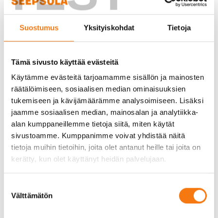
kosteuden nousu rakenteisiin. Se on ihanteellinen
valinta esimerkiksi perustusten täyttöön,
salaojituksiin ja muihin kohteisiin, joissa
Suostumus
Yksityiskohdat
Tietoja
maaperän kosteuden hallinta on kriittistä. Meidän
asiantuntemuksemme ja laadukkaat tuotteemme
varmistavat, että saat juuri oikeanlaisen
Tämä sivusto käyttää evästeitä
kapillaarikatkosepelin projektisi tarpeisiin.
Käytämme evästeitä tarjoamamme sisällön ja mainosten
räätälöimiseen, sosiaalisen median ominaisuuksien
Käyttämällä meidän toimittamaamme
tukemiseen ja kävijämäärämme analysoimiseen. Lisäksi
kapillaarikatkosepeliä voit olla varma, että
jaamme sosiaalisen median, mainosalan ja analytiikka-
rakennuksesi perustukset ovat suojassa
alan kumppaneillemme tietoja siitä, miten käytät
kosteudelta. Tämä ei ainoastaan lisää rakennuksen
sivustoamme. Kumppanimme voivat yhdistää näitä
elinkaarta, vaan myös vähentää tarvetta tuleville
tietoja muihin tietoihin, joita olet antanut heille tai joita on
korjaustöille. Meiltä saat kapillaarikatkosepelin
kerätty, kun olet käyttänyt heidän palvelujaan.
nopeasti ja vaivattomasti, jotta voit keskittyä
olennaiseen – rakentamiseen.
Suostumuksen
Laadunvalvonta ja
Välttämätön
valinta
toimitusvarmuus