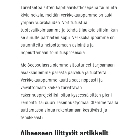
Tarvitsetpa sitten kapillaarikatkosepeliä tai muita
kiviaineksia, meidän verkkokauppamme on auki
ympäri vuorokauden. Voit tutustua
tuotevalikoimaamme ja tehdä tilauksia silloin, kun
se sinulle parhaiten sopii. Verkkokauppamme on
suunniteltu helpottamaan asiointia ja
nopeuttamaan toimitusprosessia.
Me Seepsulassa olemme sitoutuneet tarjoamaan
asiakkaillemme parasta palvelua ja tuotteita.
Verkkokauppamme kautta saat nopeasti ja
vaivattomasti kaiken tarvittavan
rakennusprojektiisi, olipa kyseessä sitten pieni
remontti tai suuri rakennustyömaa. Olemme täällä
auttamassa sinua rakentamaan kestävästi ja
tehokkaasti.
Aiheeseen liittyvät artikkelit