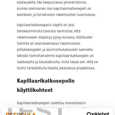
kosteudelta. Me Seepsulassa ymmärrämme,
kuinka olennainen osa kapillaarikatkosepeli on
kestävien ja turvallisten rakennusten luomisessa.
Kapillaarikatkosepelin käyttö on yksi
tehokkaimmista tavoista varmistaa, että
rakennuksen alapohja pysyy kuivana. Kosteuden
hallinta on avainasemassa rakennuksen
pitkäikäisyyden ja asumismukavuuden kannalta.
Meidän toimittamamme kapillaarikatkosepeli on
laadukasta ja tasalaatuista, mikä takaa sen, että se
toimii tarkoitetulla tavalla jokaisessa projektissa.
Kapillaarikatkosepelin
käyttökohteet
TEST
Kapillaarikatkosepeli soveltuu monenlaisiin
rakennusprojekteihin, joissa halutaan estää