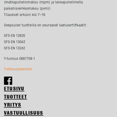
(matkapuhelinmaksu (mpm) ja lankapuhelimella
paikallisverkkomaksu (pvm))
Tilaukset arkisin klo 7–16
Seepsulan tuotteilla on seuraavat laatusertifikaatit:
SFS-EN 12620
SFS-EN 13043
SFS-EN 13242
Y-tunnus 0687708-1
Tietosuojaseloste
ETUSIVU
TUOTTEET
YRITYS
VASTUULLISUUS