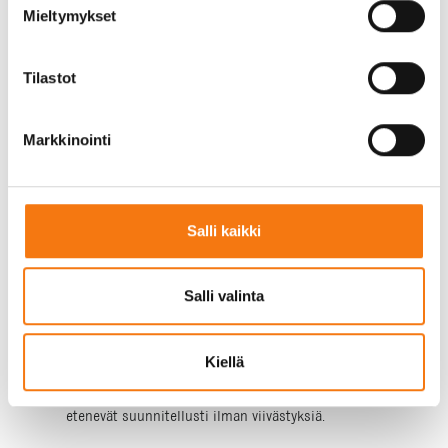
Mieltymykset
Laadukkaan lopputuloksen takaamiseksi on
tärkeää, että käytetyt materiaalit ovat parasta
Tilastot
mahdollista laatua. Me Seepsulassa valvomme
tuotteidemme laatua päivittäin, ja
kapillaarikatkosepelimme on CE-merkitty, mikä
Markkinointi
takaa sen standardien mukaisuuden. Kolmannen
osapuolen laadunvalvonta varmistaa, että saat aina
tasalaatuista ja luotettavaa kiviainesta.
Salli kaikki
Toimitusvarmuus on meille yhtä tärkeää kuin
laatu. Ymmärrämme, että rakennusprojekteissa
Salli valinta
aikataulut ovat tiukkoja ja materiaalien on oltava
perillä oikeaan aikaan. Siksi olemme sitoutuneet
toimittamaan kapillaarikatkosepelin työmaalle joko
Kiellä
samana tai viimeistään seuraavana päivänä
tilauksesta. Näin varmistamme, että projektit
etenevät suunnitellusti ilman viivästyksiä.