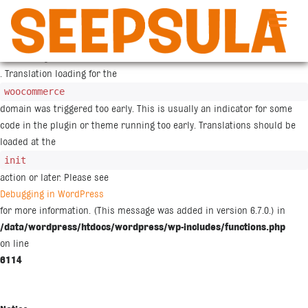
Siirry
sisältöön
Notice
: Function _load_textdomain_just_in_time was called
incorrectly
. Translation loading for the
woocommerce
domain was triggered too early. This is usually an indicator for some
code in the plugin or theme running too early. Translations should be
loaded at the
init
action or later. Please see
Debugging in WordPress
for more information. (This message was added in version 6.7.0.) in
/data/wordpress/htdocs/wordpress/wp-includes/functions.php
on line
6114