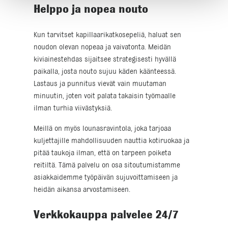
Helppo ja nopea nouto
Kun tarvitset kapillaarikatkosepeliä, haluat sen
noudon olevan nopeaa ja vaivatonta. Meidän
kiviainestehdas sijaitsee strategisesti hyvällä
paikalla, josta nouto sujuu käden käänteessä.
Lastaus ja punnitus vievät vain muutaman
minuutin, joten voit palata takaisin työmaalle
ilman turhia viivästyksiä.
Meillä on myös lounasravintola, joka tarjoaa
kuljettajille mahdollisuuden nauttia kotiruokaa ja
pitää taukoja ilman, että on tarpeen poiketa
reitiltä. Tämä palvelu on osa sitoutumistamme
asiakkaidemme työpäivän sujuvoittamiseen ja
heidän aikansa arvostamiseen.
Verkkokauppa palvelee 24/7