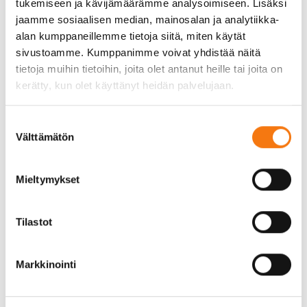
louhinnasta. Meillä Seepsulassa käytämme vain
tukemiseen ja kävijämäärämme analysoimiseen. Lisäksi
parhaita kiviaineksia, jotka louhitaan omalta
jaamme sosiaalisen median, mainosalan ja analytiikka-
alueeltamme. Tämä varmistaa, että tuotteemme
alan kumppaneillemme tietoja siitä, miten käytät
ovat yhdenmukaisia ja täyttävät kaikki tarvittavat
sivustoamme. Kumppanimme voivat yhdistää näitä
laatuvaatimukset. Käytämme uusinta teknologiaa ja
tietoja muihin tietoihin, joita olet antanut heille tai joita on
ammattitaitoista henkilökuntaa varmistaaksemme,
kerätty, kun olet käyttänyt heidän palvelujaan.
että jokainen tuotantoerä on korkealaatuista.
Suostumuksen
Valmistusprosessin aikana kiviainekset
Välttämätön
valinta
murskataan ja seulotaan tarkasti, jotta
saavutetaan haluttu koko ja laatu. Jokainen tuote-
erä testataan laboratoriossamme, ja lisäksi
Mieltymykset
käytämme ulkopuolista laadunvalvontaa. CE-
merkintä tuotteissamme on osoitus siitä, että ne
Tilastot
täyttävät Euroopan unionin asettamat vaatimukset,
mikä on yksi monista syistä luottaa meidän
toimittamiimme kiviaineksiin.
Markkinointi
Kiviainesten toimitusvarmuus