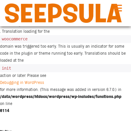
Siirry
sisältöön
Notice
: Function _load_textdomain_just_in_time was called
incorrectly
. Translation loading for the
woocommerce
domain was triggered too early. This is usually an indicator for some
code in the plugin or theme running too early. Translations should be
loaded at the
init
action or later. Please see
Debugging in WordPress
for more information. (This message was added in version 6.7.0.) in
/data/wordpress/htdocs/wordpress/wp-includes/functions.php
on line
6114