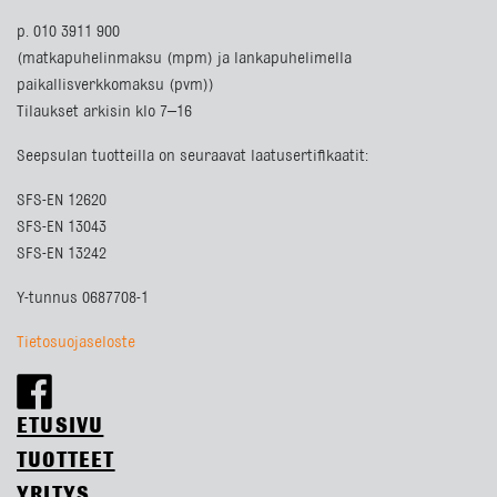
p. 010 3911 900
(matkapuhelinmaksu (mpm) ja lankapuhelimella
paikallisverkkomaksu (pvm))
Tilaukset arkisin klo 7–16
Seepsulan tuotteilla on seuraavat laatusertifikaatit:
SFS-EN 12620
SFS-EN 13043
SFS-EN 13242
Y-tunnus 0687708-1
Tietosuojaseloste
ETUSIVU
TUOTTEET
YRITYS