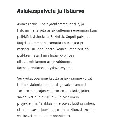
Asiakaspalvelu ja lisäarvo
Asiakaspalvelu on sydäntämme lähellä, ja
haluamme tarjota asiakkaillemme enemmän kuin
pelkkiä kiviaineksia. Ravintola Sepeli palvelee
kuljettajiamme tarjoamalla kotiruokaa ja
mahdollisuuden lepotaukoihin ilman reitiltä
poikkeamista. Tämä lisäarvo on osa
sitoutumistamme asiakkaidemme
kokonaisvaltaiseen tyytyväisyyteen.
Verkkokauppamme kautta asiakkaamme voivat
tilata kiviaineksia helposti ja vaivattomasti.
Tarjoamme laajan valikoiman tuotteita, jotka
soveltuvat niin suuriin kuin pieniinkin
projekteihin. Asiakkaamme voivat luottaa siihen,
että he saavat juuri sen, mitä tarvitsevat, kun he
valitsevat meidät kumppanikseen.