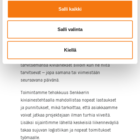
ja nopeus
Salli kaikki
Rakennusprojekteissa aikataulut ovat tiukkoja ja
odottamattomat viivästykset voivat olla kalliita.
Salli valinta
Tästä syystä toimitusvarmuus ja nopeus ovat
kriittisiä tekijöitä kiviainesten toimittajaa
Kiellä
valittaessa. Me Seepsulassa olemme sitoutuneet
varmistamaan, että asiakkaamme saavat
tarvitsemansa kiviainekset silloin kun he niitä
tarvitsevat – jopa samana tai viimeistään
seuraavana päivänä.
Toimintamme tehokkuus Senkkerin
kiviainestehtaalla mahdollistaa nopeat lastaukset
ja punnitukset, mikä tarkoittaa, että asiakkaamme
voivat jatkaa projektejaan ilman turhia viiveitä.
Lisäksi sijaintimme lähellä keskeisiä liikenneväyliä
takaa sujuvan logistiikan ja nopeat toimitukset
työmaalle.