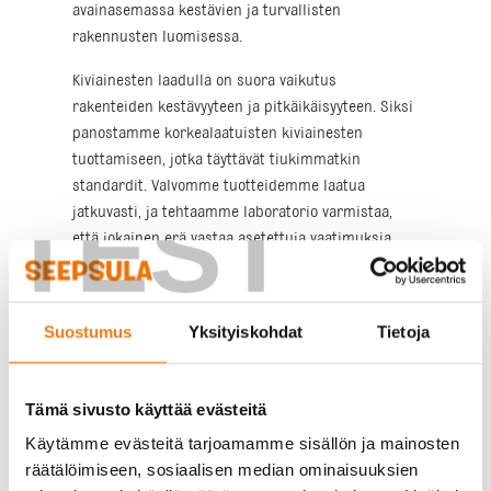
avainasemassa kestävien ja turvallisten
rakennusten luomisessa.
Kiviainesten laadulla on suora vaikutus
rakenteiden kestävyyteen ja pitkäikäisyyteen. Siksi
panostamme korkealaatuisten kiviainesten
tuottamiseen, jotka täyttävät tiukimmatkin
standardit. Valvomme tuotteidemme laatua
TEST
jatkuvasti, ja tehtaamme laboratorio varmistaa,
että jokainen erä vastaa asetettuja vaatimuksia.
Tämä takaa asiakkaillemme mielenrauhan, kun he
valitsevat meidät kumppanikseen.
Suostumus
Yksityiskohdat
Tietoja
Kestävän kalliomurskeen
valmistusprosessi
Tämä sivusto käyttää evästeitä
Kalliomurskeen valmistus on tarkkaan säädelty
Käytämme evästeitä tarjoamamme sisällön ja mainosten
prosessi, joka alkaa laadukkaan raaka-aineen
räätälöimiseen, sosiaalisen median ominaisuuksien