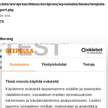
/data/wordpress/htdocs/wordpress/wp-includes/blocks/template-
part.php
on line
73
TEST
Warning
: Attempt to read property "content" on null in
/data/wordpress/htdocs/wordpress/wp-includes/blocks/template-
part.php
on line
Suostumus
Yksityiskohdat
Tietoja
73
Tämä sivusto käyttää evästeitä
Käytämme evästeitä tarjoamamme sisällön ja mainosten
räätälöimiseen, sosiaalisen median ominaisuuksien
tukemiseen ja kävijämäärämme analysoimiseen. Lisäksi
jaamme sosiaalisen median, mainosalan ja analytiikka-