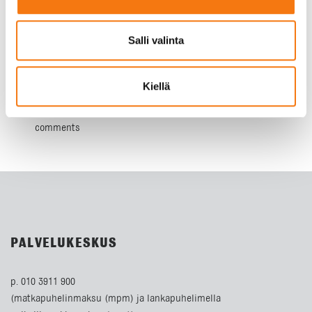
Salli valinta
Kiellä
Sivupohjan osa on poistettu tai se ei ole saatavilla: post-
meta Sivupohjan osa on poistettu tai se ei ole saatavilla:
comments
PALVELUKESKUS
p. 010 3911 900
(matkapuhelinmaksu (mpm) ja lankapuhelimella