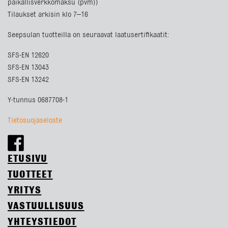
paikallisverkkomaksu (pvm))
Tilaukset arkisin klo 7–16
Seepsulan tuotteilla on seuraavat laatusertifikaatit:
SFS-EN 12620
SFS-EN 13043
SFS-EN 13242
Y-tunnus 0687708-1
Tietosuojaseloste
ETUSIVU
TUOTTEET
YRITYS
VASTUULLISUUS
YHTEYSTIEDOT