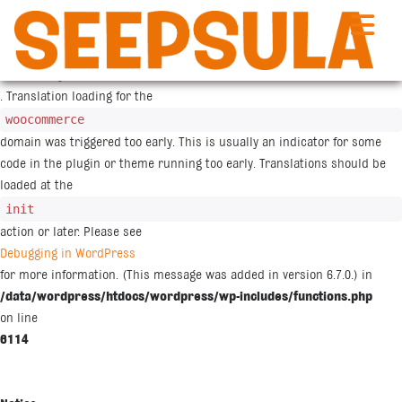
Siirry
sisältöön
Notice
: Function _load_textdomain_just_in_time was called
incorrectly
. Translation loading for the
woocommerce
domain was triggered too early. This is usually an indicator for some
code in the plugin or theme running too early. Translations should be
loaded at the
init
action or later. Please see
Debugging in WordPress
for more information. (This message was added in version 6.7.0.) in
/data/wordpress/htdocs/wordpress/wp-includes/functions.php
on line
6114