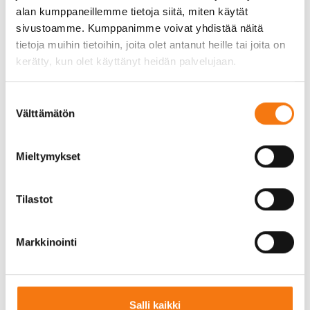
alan kumppaneillemme tietoja siitä, miten käytät
sivustoamme. Kumppanimme voivat yhdistää näitä
tietoja muihin tietoihin, joita olet antanut heille tai joita on
Hauskaa pääsiäistä!
kerätty, kun olet käyttänyt heidän palvelujaan.
Suostumuksen
Samalla muistutamme, että
Välttämätön
valinta
noutoasiakasmyyntimme palvelee normaalisti la
8.4.2023 klo 7-15.
Mieltymykset
Tilastot
Markkinointi
Salli kaikki