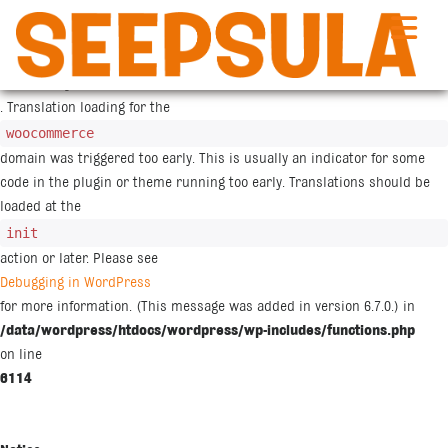
Siirry
sisältöön
Notice
: Function _load_textdomain_just_in_time was called
incorrectly
. Translation loading for the
woocommerce
domain was triggered too early. This is usually an indicator for some
code in the plugin or theme running too early. Translations should be
loaded at the
init
action or later. Please see
Debugging in WordPress
for more information. (This message was added in version 6.7.0.) in
/data/wordpress/htdocs/wordpress/wp-includes/functions.php
on line
6114