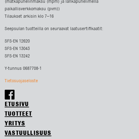
(matkapuhelinmaksu (mpm) ja lankapuhelimella
paikallisverkkomaksu (pvm))
Tilaukset arkisin klo 7–16
Seepsulan tuotteilla on seuraavat laatusertifikaatit:
SFS-EN 12620
SFS-EN 13043
SFS-EN 13242
Y-tunnus 0687708-1
Tietosuojaseloste
ETUSIVU
TUOTTEET
YRITYS
VASTUULLISUUS