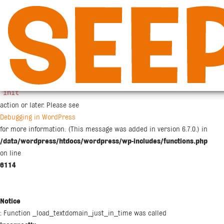
Siirry
sisältöön
Notice
: Function _load_textdomain_just_in_time was called
incorrectly
. Translation loading for the
woocommerce
domain was triggered too early. This is usually an indicator for some co
init
action or later. Please see
Debugging in WordPress
for more information. (This message was added in version 6.7.0.) in
/data/wordpress/htdocs/wordpress/wp-includes/functions.php
on line
6114
Notice
: Function _load_textdomain_just_in_time was called