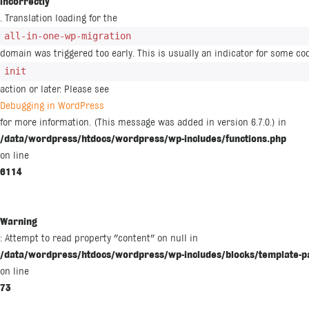
incorrectly
. Translation loading for the
all-in-one-wp-migration
domain was triggered too early. This is usually an indicator for some co
init
action or later. Please see
Debugging in WordPress
for more information. (This message was added in version 6.7.0.) in
/data/wordpress/htdocs/wordpress/wp-includes/functions.php
on line
6114
Warning
: Attempt to read property "content" on null in
/data/wordpress/htdocs/wordpress/wp-includes/blocks/template-p
on line
73