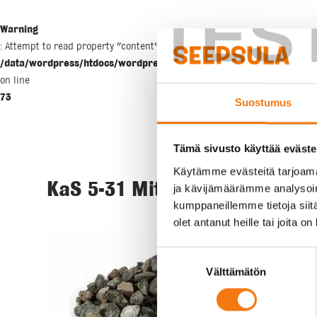
TES
Warning
: Attempt to read property "content" on null in
/data/wordpress/htdocs/wordpress/wp-includes/blocks/template-p
on line
73
Suostumus
Tämä sivusto käyttää eväste
Käytämme evästeitä tarjoama
KaS 5-31 Mittanauha
ja kävijämäärämme analysoim
kumppaneillemme tietoja siitä
olet antanut heille tai joita o
Suostumuksen
Välttämätön
valinta