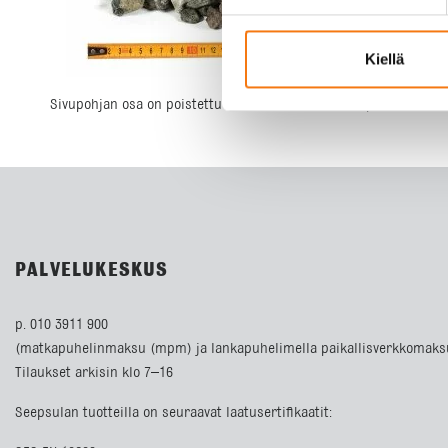
Kiellä
Sivupohjan osa on poistettu tai se ei ole saatavilla: post-meta S
PALVELUKESKUS
p. 010 3911 900
(matkapuhelinmaksu (mpm) ja lankapuhelimella paikallisverkkomaks
Tilaukset arkisin klo 7–16
Seepsulan tuotteilla on seuraavat laatusertifikaatit: