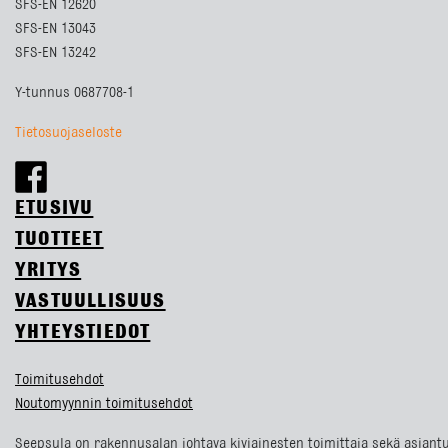
SFS-EN 12620
SFS-EN 13043
SFS-EN 13242
Y-tunnus 0687708-1
Tietosuojaseloste
ETUSIVU
TUOTTEET
YRITYS
VASTUULLISUUS
YHTEYSTIEDOT
Toimitusehdot
Noutomyynnin toimitusehdot
Seepsula on rakennusalan johtava kiviainesten toimittaja sekä asiantu