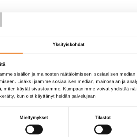
T
art.php
Yksityiskohdat
itä
mme sisällön ja mainosten räätälöimiseen, sosiaalisen median
iseen. Lisäksi jaamme sosiaalisen median, mainosalan ja analy
, miten käytät sivustoamme. Kumppanimme voivat yhdistää näitä t
n kerätty, kun olet käyttänyt heidän palvelujaan.
Mieltymykset
Tilastot