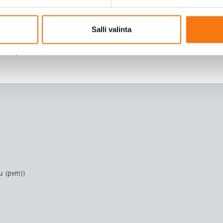
Salli valinta
ivupohjan osa on poistettu tai se ei ole saatavilla: comments
u (pvm))