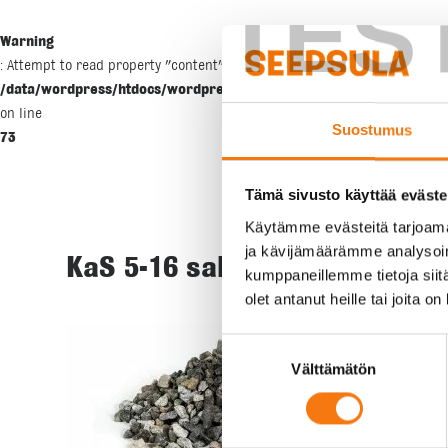
TES
Warning
: Attempt to read property "content" on null in
/data/wordpress/htdocs/wordpress/wp-includes/blocks/template-p
on line
Suostumus
73
Tämä sivusto käyttää eväste
Käytämme evästeitä tarjoama
ja kävijämäärämme analysoim
KaS 5-16 salaoja Viivain
kumppaneillemme tietoja siitä
olet antanut heille tai joita o
Suostumuksen
Välttämätön
valinta