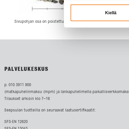
Kiellä
Sivupohjan osa on poistettu tai se ei ole saatavilla: post-meta S
PALVELUKESKUS
p. 010 3911 900
(matkapuhelinmaksu (mpm) ja lankapuhelimella paikallisverkkomaks
Tilaukset arkisin klo 7–16
Seepsulan tuotteilla on seuraavat laatusertifikaatit:
SFS-EN 12620
SFS-EN 13043