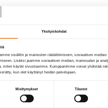
T
art.php
Yksityiskohdat
itä
mme sisällön ja mainosten räätälöimiseen, sosiaalisen median
iseen. Lisäksi jaamme sosiaalisen median, mainosalan ja analy
, miten käytät sivustoamme. Kumppanimme voivat yhdistää näitä t
n kerätty, kun olet käyttänyt heidän palvelujaan.
Mieltymykset
Tilastot