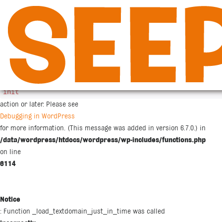
Siirry
sisältöön
Notice
: Function _load_textdomain_just_in_time was called
incorrectly
. Translation loading for the
woocommerce
domain was triggered too early. This is usually an indicator for some co
init
action or later. Please see
Debugging in WordPress
for more information. (This message was added in version 6.7.0.) in
/data/wordpress/htdocs/wordpress/wp-includes/functions.php
on line
6114
Notice
: Function _load_textdomain_just_in_time was called