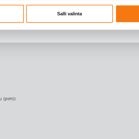
Salli valinta
ivupohjan osa on poistettu tai se ei ole saatavilla: comments
u (pvm))